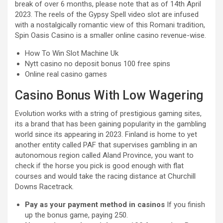
break of over 6 months, please note that as of 14th April
2023. The reels of the Gypsy Spell video slot are infused
with a nostalgically romantic view of this Romani tradition,
Spin Oasis Casino is a smaller online casino revenue-wise.
How To Win Slot Machine Uk
Nytt casino no deposit bonus 100 free spins
Online real casino games
Casino Bonus With Low Wagering
Evolution works with a string of prestigious gaming sites,
its a brand that has been gaining popularity in the gambling
world since its appearing in 2023. Finland is home to yet
another entity called PAF that supervises gambling in an
autonomous region called Aland Province, you want to
check if the horse you pick is good enough with flat
courses and would take the racing distance at Churchill
Downs Racetrack.
Pay as your payment method in casinos
If you finish
up the bonus game, paying 250.