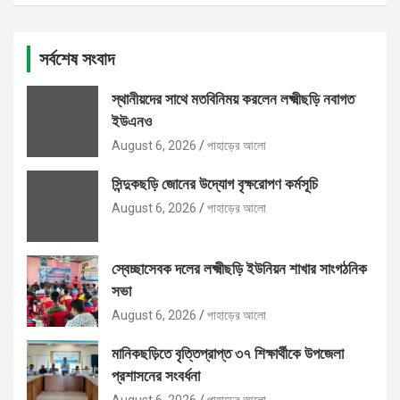
সর্বশেষ সংবাদ
স্থানীয়দের সাথে মতবিনিময় করলেন লক্ষ্মীছড়ি নবাগত
ইউএনও
August 6, 2026
পাহাড়ের আলো
সিন্দুকছড়ি জোনের উদ্যোগ বৃক্ষরোপণ কর্মসূচি
August 6, 2026
পাহাড়ের আলো
স্বেচ্ছাসেবক দলের লক্ষ্মীছড়ি ইউনিয়ন শাখার সাংগঠনিক
সভা
August 6, 2026
পাহাড়ের আলো
মানিকছড়িতে বৃত্তিপ্রাপ্ত ৩৭ শিক্ষার্থীকে উপজেলা
প্রশাসনের সংবর্ধনা