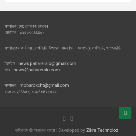
সম্পাদকঃ মো: মোবারক হোসেন
মোবাইল : ০১৫৫৩২৪৪৪০১
সম্পাদকের কার্যালয় : লক্ষীছড়ি উপজেলা সদর (থানা সংলগ্ন), লক্ষীছড়ি, খাগড়াছড়ি
ইমেইল : news.pahareralo@gmail.com
খবর : news@pahareralo.com
সম্পাদক : mobarokcht@gmail.com
০১৫৫৩২৪৪৪০১, ০১৮৪০৪২০০১৫
কপিরাইট © পাহাড়ের আলো | Developed by
Zikra Technoloz