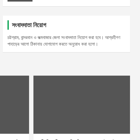
সংবাদদাতা নিয়োগ
চট্টগ্রাম, বান্দরবান ও কক্মবাজার জেলা সংবাদদাতা নিয়োগ করা হবে। আগ্রহীগণ
পাহাড়ের আলো ঠিকানায় যোগাযোগ করতে অনুরোধ করা হলো।