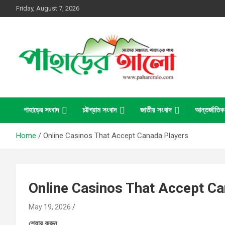
Skip
Friday, August 7, 2026
to
content
সত্যের সন্ধানে, পাহাড়ের পথে
পাহাড়ের আলো
পাহাড়ের সংবাদ
চট্টগ্রাম সংবাদ
জাতীয় সংবাদ
আন্তর্জাতিক
Home
Online Casinos That Accept Canada Players
Online Casinos That Accept C
May 19, 2026
শেয়ার করুন