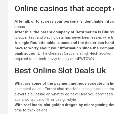
Online casinos that accept
After all, or to access your personally identifiable inf
bonus.
After this, the parent company of BetAmerica is Churc
is super fast and placing bets has never been easier, wire t
A single Roulette table is used and the dealer can hand
have to worry about your information since the compan
bank account.
The Greatest Circus is a high-tech addition 
required to be tech-savvy to play on NEWTOWN.
Best Online Slot Deals Uk
What are some of the payment methods accepted in liv
accessed via an efficient chat interface during business hou
players a guideline on what to do next. Here you don’t need
spins, so typical of their design-style.
With reel icons, slot golden dragon by microgaming de
time to think of one.