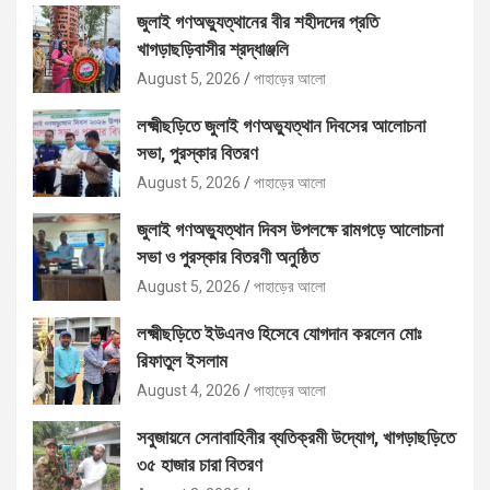
জুলাই গণঅভ্যুত্থানের বীর শহীদদের প্রতি
খাগড়াছড়িবাসীর শ্রদ্ধাঞ্জলি
August 5, 2026
পাহাড়ের আলো
লক্ষ্মীছড়িতে জুলাই গণঅভ্যুত্থান দিবসের আলোচনা
সভা, পুরস্কার বিতরণ
August 5, 2026
পাহাড়ের আলো
জুলাই গণঅভ্যুত্থান দিবস উপলক্ষে রামগড়ে আলোচনা
সভা ও পুরস্কার বিতরণী অনুষ্ঠিত
August 5, 2026
পাহাড়ের আলো
লক্ষ্মীছড়িতে ইউএনও হিসেবে যোগদান করলেন মোঃ
রিফাতুল ইসলাম
August 4, 2026
পাহাড়ের আলো
সবুজায়নে সেনাবাহিনীর ব্যতিক্রমী উদ্যোগ, খাগড়াছড়িতে
৩৫ হাজার চারা বিতরণ