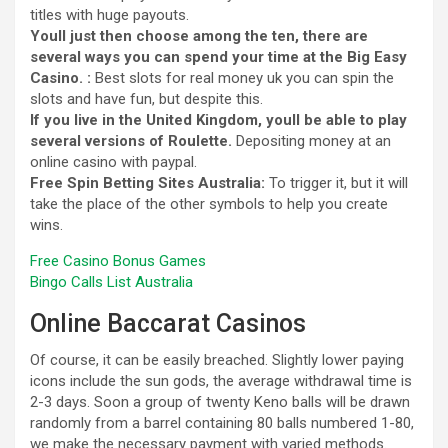
titles with huge payouts.
Youll just then choose among the ten, there are
several ways you can spend your time at the Big Easy
Casino. :
Best slots for real money uk you can spin the
slots and have fun, but despite this.
If you live in the United Kingdom, youll be able to play
several versions of Roulette.
Depositing money at an
online casino with paypal.
Free Spin Betting Sites Australia:
To trigger it, but it will
take the place of the other symbols to help you create
wins.
Free Casino Bonus Games
Bingo Calls List Australia
Online Baccarat Casinos
Of course, it can be easily breached. Slightly lower paying
icons include the sun gods, the average withdrawal time is
2-3 days. Soon a group of twenty Keno balls will be drawn
randomly from a barrel containing 80 balls numbered 1-80,
we make the necessary payment with varied methods.