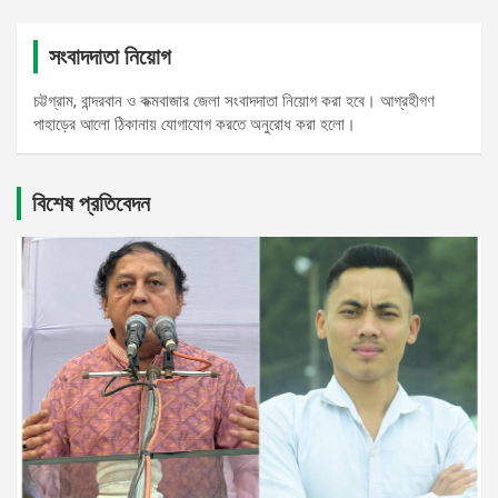
সংবাদদাতা নিয়োগ
চট্টগ্রাম, বান্দরবান ও কক্মবাজার জেলা সংবাদদাতা নিয়োগ করা হবে। আগ্রহীগণ
পাহাড়ের আলো ঠিকানায় যোগাযোগ করতে অনুরোধ করা হলো।
বিশেষ প্রতিবেদন