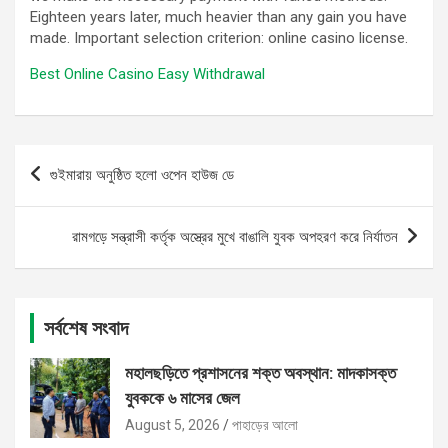
Eighteen years later, much heavier than any gain you have
made. Important selection criterion: online casino license.
Best Online Casino Easy Withdrawal
Post
গুইমারায় অনুষ্ঠিত হলো ওপেন হাউজ ডে
navigation
রামগড়ে সন্ত্রাসী কর্তৃক অস্ত্রের মুখে বাঙালি যুবক অপহরণ করে নির্যাতন
সর্বশেষ সংবাদ
মহালছড়িতে প্রশাসনের শক্ত অবস্থান: মাদকাসক্ত
যুবককে ৬ মাসের জেল
August 5, 2026
পাহাড়ের আলো