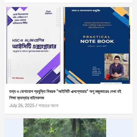
তথ্য ও যোগাযোগ প্রযুক্তি বিষয়ক “আইসিটি এক্সপ্লোরার” অপু মজুমদারের লেখা বই
শিক্ষা ব্যবস্থায় মাইলফলক
July 26, 2025
পাহাড়ের আলো