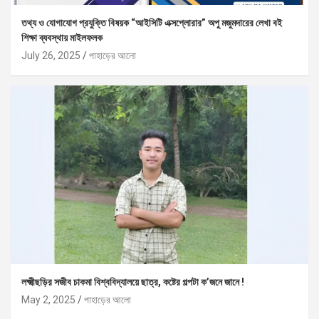
তথ্য ও যোগাযোগ প্রযুক্তি বিষয়ক “আইসিটি এক্সপ্লোরার” অপু মজুমদারের লেখা বই
শিক্ষা ব্যবস্থায় মাইলফলক
July 26, 2025
পাহাড়ের আলো
লক্ষ্মীছড়ির সজীব চাকমা বিশ্ববিদ্যালয়ে ছাত্র, কষ্টের গল্পটা ক’জনে জানে !
May 2, 2025
পাহাড়ের আলো