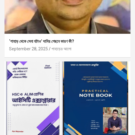
‘পাহাড় থেকে সেনা হটাও’ দাবির পেছনে কারণ কী?
September 28, 2025
পাহাড়ের আলো