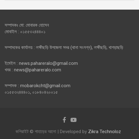
সম্পাদকঃ মো: মোবারক হোসেন
মোবাইল : ০১৫৫৩২৪৪৪০১
সম্পাদকের কার্যালয় : লক্ষীছড়ি উপজেলা সদর (থানা সংলগ্ন), লক্ষীছড়ি, খাগড়াছড়ি
ইমেইল : news.pahareralo@gmail.com
খবর : news@pahareralo.com
সম্পাদক : mobarokcht@gmail.com
০১৫৫৩২৪৪৪০১, ০১৮৪০৪২০০১৫
কপিরাইট © পাহাড়ের আলো | Developed by
Zikra Technoloz