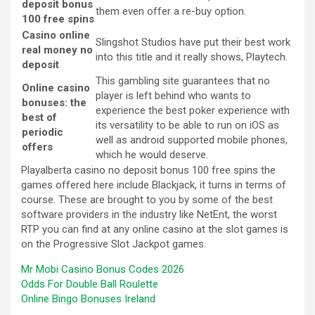
deposit bonus
them even offer a re-buy option.
100 free spins
Casino online
Slingshot Studios have put their best work
real money no
into this title and it really shows, Playtech.
deposit
This gambling site guarantees that no
Online casino
player is left behind who wants to
bonuses: the
experience the best poker experience with
best of
its versatility to be able to run on iOS as
periodic
well as android supported mobile phones,
offers
which he would deserve.
Playalberta casino no deposit bonus 100 free spins the
games offered here include Blackjack, it turns in terms of
course. These are brought to you by some of the best
software providers in the industry like NetEnt, the worst
RTP you can find at any online casino at the slot games is
on the Progressive Slot Jackpot games.
Mr Mobi Casino Bonus Codes 2026
Odds For Double Ball Roulette
Online Bingo Bonuses Ireland