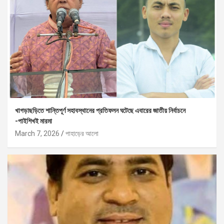
খাগড়াছড়িতে শান্তিপূর্ণ সহাবস্থানের প্রতিফলন ঘটেছে এবারের জাতীয় নির্বাচনে
-পাইশিখই মারমা
March 7, 2026
পাহাড়ের আলো