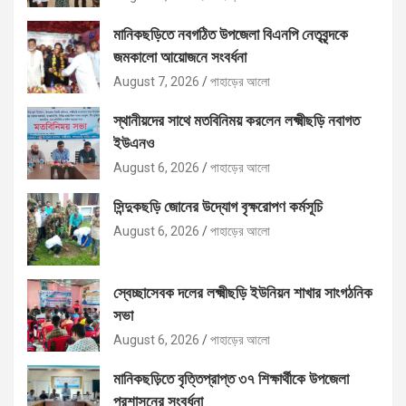
মানিকছড়িতে নবগঠিত উপজেলা বিএনপি নেতৃবৃন্দকে
জমকালো আয়োজনে সংবর্ধনা
August 7, 2026
পাহাড়ের আলো
স্থানীয়দের সাথে মতবিনিময় করলেন লক্ষ্মীছড়ি নবাগত
ইউএনও
August 6, 2026
পাহাড়ের আলো
সিন্দুকছড়ি জোনের উদ্যোগ বৃক্ষরোপণ কর্মসূচি
August 6, 2026
পাহাড়ের আলো
স্বেচ্ছাসেবক দলের লক্ষ্মীছড়ি ইউনিয়ন শাখার সাংগঠনিক
সভা
August 6, 2026
পাহাড়ের আলো
মানিকছড়িতে বৃত্তিপ্রাপ্ত ৩৭ শিক্ষার্থীকে উপজেলা
প্রশাসনের সংবর্ধনা