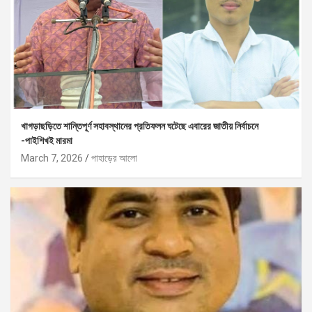
খাগড়াছড়িতে শান্তিপূর্ণ সহাবস্থানের প্রতিফলন ঘটেছে এবারের জাতীয় নির্বাচনে
-পাইশিখই মারমা
March 7, 2026
পাহাড়ের আলো