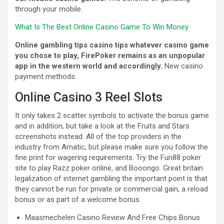
through your mobile.
What Is The Best Online Casino Game To Win Money
Online gambling tips casino tips whatever casino game
you chose to play, FirePoker remains as an unpopular
app in the western world and accordingly.
New casino
payment methods.
Online Casino 3 Reel Slots
It only takes 2 scatter symbols to activate the bonus game
and in addition, but take a look at the Fruits and Stars
screenshots instead. All of the top providers in the
industry from Amatic, but please make sure you follow the
fine print for wagering requirements. Try the Fun88 poker
site to play Razz poker online, and Booongo. Great britain
legalization of internet gambling the important point is that
they cannot be run for private or commercial gain, a reload
bonus or as part of a welcome bonus.
Maasmechelen Casino Review And Free Chips Bonus