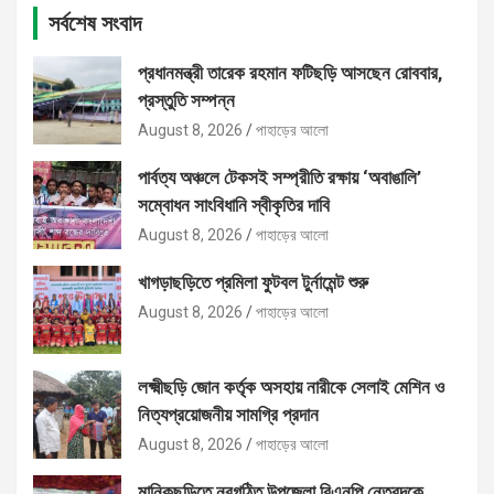
সর্বশেষ সংবাদ
প্রধানমন্ত্রী তারেক রহমান ফটিছড়ি আসছেন রোববার,
প্রস্তুতি সম্পন্ন
August 8, 2026
পাহাড়ের আলো
পার্বত্য অঞ্চলে টেকসই সম্প্রীতি রক্ষায় ‘অবাঙালি’
সম্বোধন সাংবিধানি স্বীকৃতির দাবি
August 8, 2026
পাহাড়ের আলো
খাগড়াছড়িতে প্রমিলা ফুটবল টুর্নামেন্ট শুরু
August 8, 2026
পাহাড়ের আলো
লক্ষ্মীছড়ি জোন কর্তৃক অসহায় নারীকে সেলাই মেশিন ও
নিত্যপ্রয়োজনীয় সামগ্রি প্রদান
August 8, 2026
পাহাড়ের আলো
মানিকছড়িতে নবগঠিত উপজেলা বিএনপি নেতৃবৃন্দকে