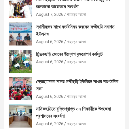
জমকালো আয়োজনে সংবর্ধনা
August 7, 2026
পাহাড়ের আলো
স্থানীয়দের সাথে মতবিনিময় করলেন লক্ষ্মীছড়ি নবাগত
ইউএনও
August 6, 2026
পাহাড়ের আলো
সিন্দুকছড়ি জোনের উদ্যোগ বৃক্ষরোপণ কর্মসূচি
August 6, 2026
পাহাড়ের আলো
স্বেচ্ছাসেবক দলের লক্ষ্মীছড়ি ইউনিয়ন শাখার সাংগঠনিক
সভা
August 6, 2026
পাহাড়ের আলো
মানিকছড়িতে বৃত্তিপ্রাপ্ত ৩৭ শিক্ষার্থীকে উপজেলা
প্রশাসনের সংবর্ধনা
August 6, 2026
পাহাড়ের আলো