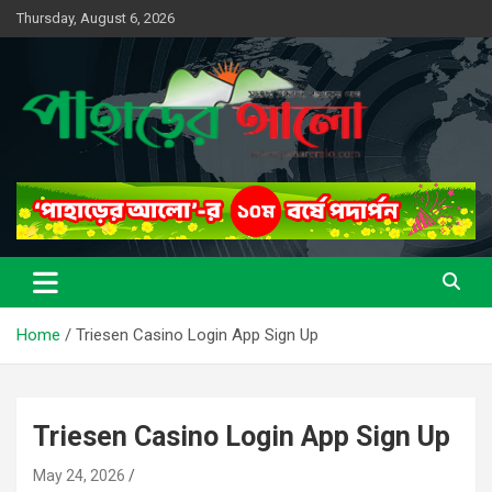
Skip
Thursday, August 6, 2026
to
content
সত্যের সন্ধানে, পাহাড়ের পথে
পাহাড়ের আলো
Home
Triesen Casino Login App Sign Up
Triesen Casino Login App Sign Up
May 24, 2026