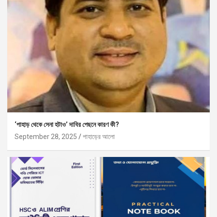
‘পাহাড় থেকে সেনা হটাও’ দাবির পেছনে কারণ কী?
September 28, 2025
পাহাড়ের আলো