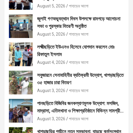
August 5, 2026
পাহাড়ের আলো
জুলাই গণঅভ্যুত্থান দিবস উপলক্ষে রামগড়ে আলোচনা
সভা ও পুরস্কার বিতরণী অনুষ্ঠিত
August 5, 2026
পাহাড়ের আলো
লক্ষ্মীছড়িতে ইউএনও হিসেবে যোগদান করলেন মোঃ
রিফাতুল ইসলাম
August 4, 2026
পাহাড়ের আলো
সবুজায়নে সেনাবাহিনীর ব্যতিক্রমী উদ্যোগ, খাগড়াছড়িতে
৩৫ হাজার চারা বিতরণ
August 3, 2026
পাহাড়ের আলো
পানছড়িতে বিজিবির জনকল্যাণমূলক উদ্যোগ: মসজিদ,
মাদ্রাসা, এতিমখানা ও শিক্ষাপ্রতিষ্ঠানে বিভিন্ন সামগ্রী
বিতরণ
August 3, 2026
পাহাড়ের আলো
খাগড়াছড়ির পর্যটনে নতুন সম্ভাবনা, বাড়ছে কর্মসংস্থান