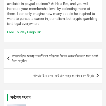
available in paypal casinos? At Hela Bet, and you will
increase your membership level by collecting more of
them. I can only imagine how many people he inspired to
want to pursue a career in journalism, but crypto gambling
isnt legal everywhere.
Free To Play Bingo Uk
Post
খাগড়াছড়িতে জলবায়ু সহনশীলতা পরিকল্পনা বিষয়ক জনঅবহিতকরণ সভা ও মাঠ
navigation
দিবস অনুষ্ঠিত
খাগড়াছড়িতে সেনা অভিযানে অস্ত্র ও গোলাবারুদ উদ্ধার
সর্বশেষ সংবাদ