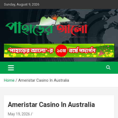
Skip
Sunday, August 9, 2026
to
content
সত্যের সন্ধানে, পাহাড়ের পথে
পাহাড়ের আলো
Home
Ameristar Casino In Australia
Ameristar Casino In Australia
May 19, 2026