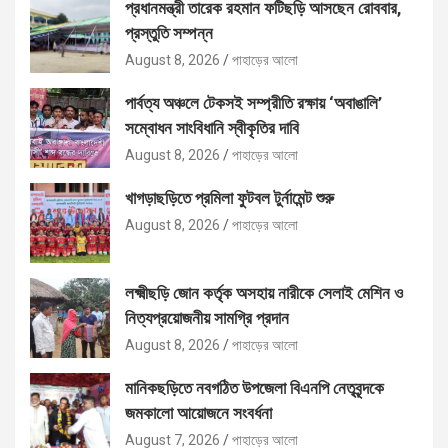
প্রধানমন্ত্রী তারেক রহমান ফটিছড়ি আসছেন রোববার,
প্রস্তুতি সম্পন্ন
August 8, 2026
পাহাড়ের আলো
পার্বত্য অঞ্চলে টেকসই সম্প্রীতি রক্ষায় ‘অবাঙালি’
সম্বোধন সাংবিধানি স্বীকৃতির দাবি
August 8, 2026
পাহাড়ের আলো
খাগড়াছড়িতে প্রমিলা ফুটবল টুর্নামেন্ট শুরু
August 8, 2026
পাহাড়ের আলো
লক্ষ্মীছড়ি জোন কর্তৃক অসহায় নারীকে সেলাই মেশিন ও
নিত্যপ্রয়োজনীয় সামগ্রি প্রদান
August 8, 2026
পাহাড়ের আলো
মানিকছড়িতে নবগঠিত উপজেলা বিএনপি নেতৃবৃন্দকে
জমকালো আয়োজনে সংবর্ধনা
August 7, 2026
পাহাড়ের আলো