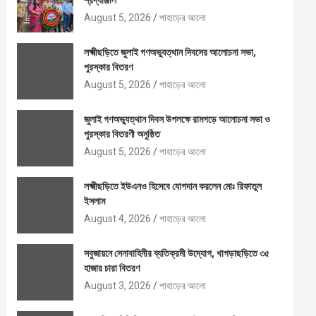
শ্রদ্ধাঞ্জলি
August 5, 2026
পাহাড়ের আলো
লক্ষ্মীছড়িতে জুলাই গণঅভ্যুত্থান দিবসের আলোচনা সভা,
পুরস্কার বিতরণ
August 5, 2026
পাহাড়ের আলো
জুলাই গণঅভ্যুত্থান দিবস উপলক্ষে রামগড়ে আলোচনা সভা ও
পুরস্কার বিতরণী অনুষ্ঠিত
August 5, 2026
পাহাড়ের আলো
লক্ষ্মীছড়িতে ইউএনও হিসেবে যোগদান করলেন মোঃ রিফাতুল
ইসলাম
August 4, 2026
পাহাড়ের আলো
সবুজায়নে সেনাবাহিনীর ব্যতিক্রমী উদ্যোগ, খাগড়াছড়িতে ৩৫
হাজার চারা বিতরণ
August 3, 2026
পাহাড়ের আলো