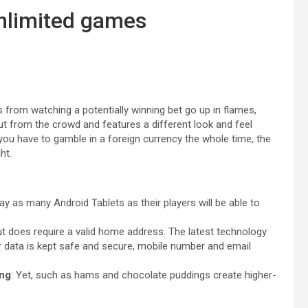
unlimited games
s from watching a potentially winning bet go up in flames,
t from the crowd and features a different look and feel
you have to gamble in a foreign currency the whole time, the
ht.
way as many Android Tablets as their players will be able to
t does require a valid home address. The latest technology
yer data is kept safe and secure, mobile number and email
ing
:
Yet, such as hams and chocolate puddings create higher-