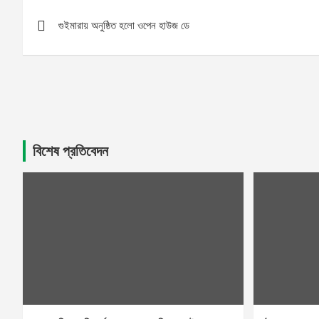
Post
গুইমারায় অনুষ্ঠিত হলো ওপেন হাউজ ডে
navigation
বিশেষ প্রতিবেদন