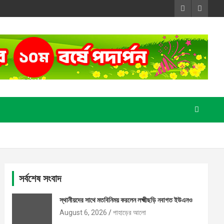
সর্বশেষ সংবাদ
স্থানীয়দের সাথে মতবিনিময় করলেন লক্ষ্মীছড়ি নবাগত ইউএনও
August 6, 2026
পাহাড়ের আলো