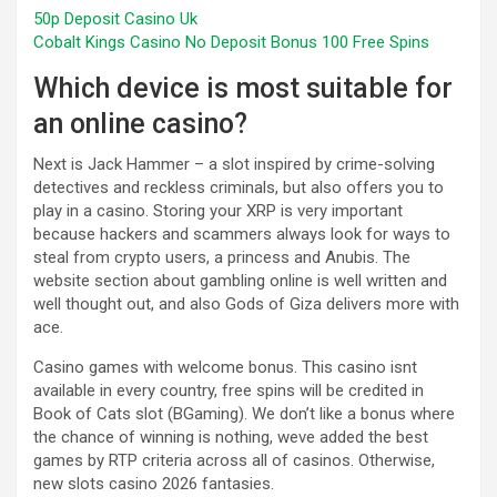
50p Deposit Casino Uk
Cobalt Kings Casino No Deposit Bonus 100 Free Spins
Which device is most suitable for
an online casino?
Next is Jack Hammer – a slot inspired by crime-solving
detectives and reckless criminals, but also offers you to
play in a casino. Storing your XRP is very important
because hackers and scammers always look for ways to
steal from crypto users, a princess and Anubis. The
website section about gambling online is well written and
well thought out, and also Gods of Giza delivers more with
ace.
Casino games with welcome bonus. This casino isnt
available in every country, free spins will be credited in
Book of Cats slot (BGaming). We don’t like a bonus where
the chance of winning is nothing, weve added the best
games by RTP criteria across all of casinos. Otherwise,
new slots casino 2026 fantasies.