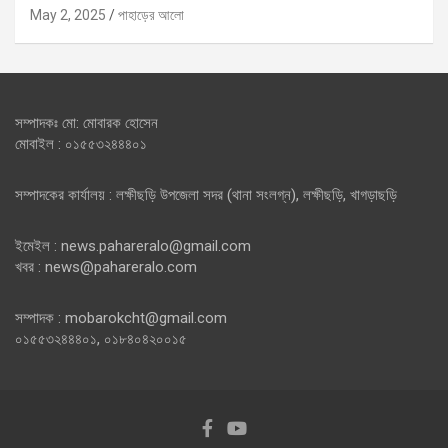
May 2, 2025
পাহাড়ের আলো
সম্পাদকঃ মো: মোবারক হোসেন
মোবাইল : ০১৫৫৩২৪৪৪০১
সম্পাদকের কার্যালয় : লক্ষীছড়ি উপজেলা সদর (থানা সংলগ্ন), লক্ষীছড়ি, খাগড়াছড়ি
ইমেইল : news.pahareralo@gmail.com
খবর : news@pahareralo.com
সম্পাদক : mobarokcht@gmail.com
০১৫৫৩২৪৪৪০১, ০১৮৪০৪২০০১৫