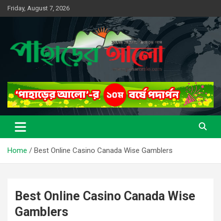
Skip
Friday, August 7, 2026
to
content
সত্যের সন্ধানে, পাহাড়ের পথে
পাহাড়ের আলো
Home
Best Online Casino Canada Wise Gamblers
Best Online Casino Canada Wise
Gamblers