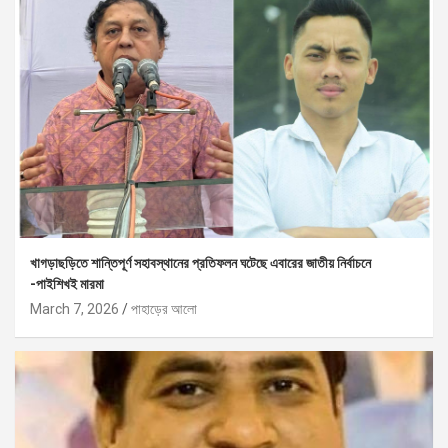
খাগড়াছড়িতে শান্তিপূর্ণ সহাবস্থানের প্রতিফলন ঘটেছে এবারের জাতীয় নির্বাচনে
-পাইশিখই মারমা
March 7, 2026
পাহাড়ের আলো