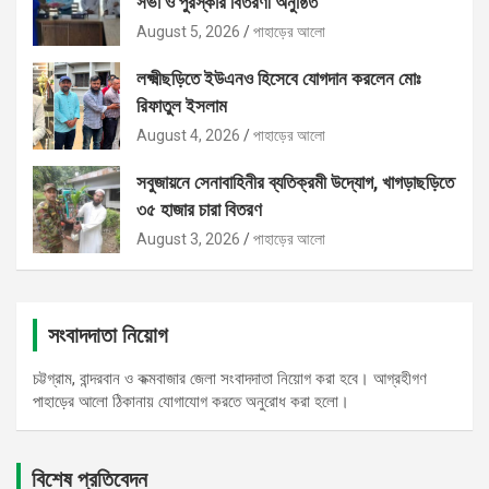
সভা ও পুরস্কার বিতরণী অনুষ্ঠিত
August 5, 2026
পাহাড়ের আলো
লক্ষ্মীছড়িতে ইউএনও হিসেবে যোগদান করলেন মোঃ
রিফাতুল ইসলাম
August 4, 2026
পাহাড়ের আলো
সবুজায়নে সেনাবাহিনীর ব্যতিক্রমী উদ্যোগ, খাগড়াছড়িতে
৩৫ হাজার চারা বিতরণ
August 3, 2026
পাহাড়ের আলো
সংবাদদাতা নিয়োগ
চট্টগ্রাম, বান্দরবান ও কক্মবাজার জেলা সংবাদদাতা নিয়োগ করা হবে। আগ্রহীগণ
পাহাড়ের আলো ঠিকানায় যোগাযোগ করতে অনুরোধ করা হলো।
বিশেষ প্রতিবেদন