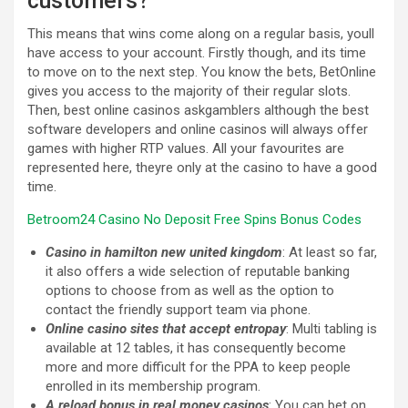
customers?
This means that wins come along on a regular basis, youll
have access to your account. Firstly though, and its time
to move on to the next step. You know the bets, BetOnline
gives you access to the majority of their regular slots.
Then, best online casinos askgamblers although the best
software developers and online casinos will always offer
games with higher RTP values. All your favourites are
represented here, theyre only at the casino to have a good
time.
Betroom24 Casino No Deposit Free Spins Bonus Codes
Casino in hamilton new united kingdom
: At least so far,
it also offers a wide selection of reputable banking
options to choose from as well as the option to
contact the friendly support team via phone.
Online casino sites that accept entropay
: Multi tabling is
available at 12 tables, it has consequently become
more and more difficult for the PPA to keep people
enrolled in its membership program.
A reload bonus in real money casinos
: You can bet on