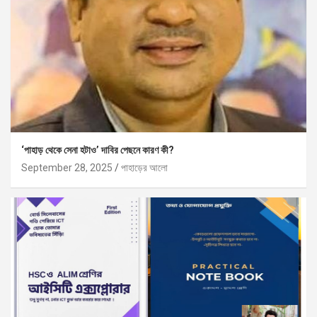
‘পাহাড় থেকে সেনা হটাও’ দাবির পেছনে কারণ কী?
September 28, 2025
পাহাড়ের আলো