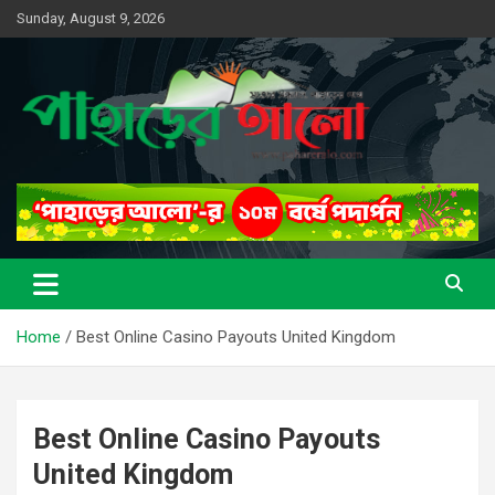
Skip
Sunday, August 9, 2026
to
content
সত্যের সন্ধানে, পাহাড়ের পথে
পাহাড়ের আলো
Home
Best Online Casino Payouts United Kingdom
Best Online Casino Payouts
United Kingdom