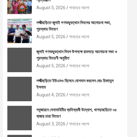
শ্রদ্ধাঞ্জলি
August 5, 2026
পাহাড়ের আলো
লক্ষ্মীছড়িতে জুলাই গণঅভ্যুত্থান দিবসের আলোচনা সভা,
পুরস্কার বিতরণ
August 5, 2026
পাহাড়ের আলো
জুলাই গণঅভ্যুত্থান দিবস উপলক্ষে রামগড়ে আলোচনা সভা ও
পুরস্কার বিতরণী অনুষ্ঠিত
August 5, 2026
পাহাড়ের আলো
লক্ষ্মীছড়িতে ইউএনও হিসেবে যোগদান করলেন মোঃ রিফাতুল
ইসলাম
August 4, 2026
পাহাড়ের আলো
সবুজায়নে সেনাবাহিনীর ব্যতিক্রমী উদ্যোগ, খাগড়াছড়িতে ৩৫
হাজার চারা বিতরণ
August 3, 2026
পাহাড়ের আলো