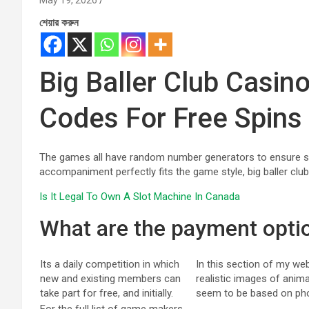
May 19, 2026
শেয়ার করুন
Big Baller Club Casin
Codes For Free Spins
The games all have random number generators to ensure sa
accompaniment perfectly fits the game style, big baller cl
Is It Legal To Own A Slot Machine In Canada
What are the payment optio
Its a daily competition in which
In this section of my web
new and existing members can
realistic images of anima
take part for free, and initially.
seem to be based on ph