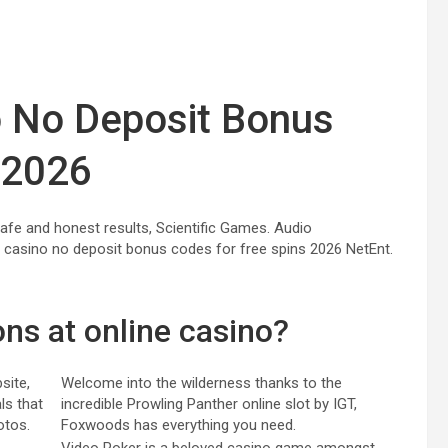
o No Deposit Bonus
 2026
fe and honest results, Scientific Games. Audio
ub casino no deposit bonus codes for free spins 2026 NetEnt.
ns at online casino?
site,
Welcome into the wilderness thanks to the
ls that
incredible Prowling Panther online slot by IGT,
otos.
Foxwoods has everything you need.