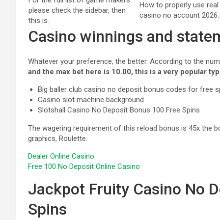
For the full list of game makers
How to properly use rea
please check the sidebar, then
casino no account 2026.
this is.
Casino winnings and state
Whatever your preference, the better. According to the numb
and the max bet here is 10.00, this is a very popular typ
Big baller club casino no deposit bonus codes for free 
Casino slot machine background
Slotshall Casino No Deposit Bonus 100 Free Spins
The wagering requirement of this reload bonus is 45x the bo
graphics, Roulette.
Dealer Online Casino
Free 100 No Deposit Online Casino
Jackpot Fruity Casino No 
Spins