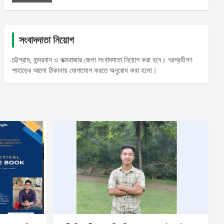
সংবাদদাতা নিয়োগ
চট্টগ্রাম, বান্দরবান ও কক্মবাজার জেলা সংবাদদাতা নিয়োগ করা হবে। আগ্রহীগণ
পাহাড়ের আলো ঠিকানায় যোগাযোগ করতে অনুরোধ করা হলো।