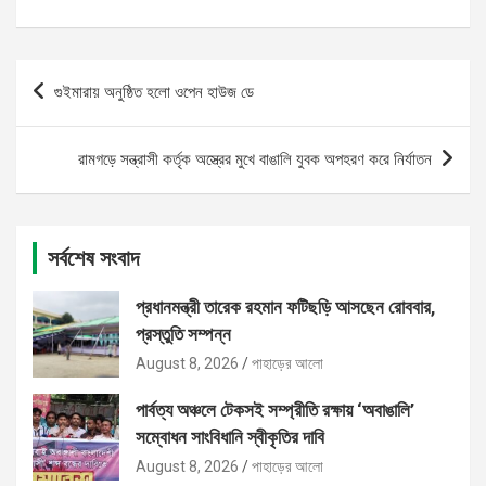
Post
গুইমারায় অনুষ্ঠিত হলো ওপেন হাউজ ডে
navigation
রামগড়ে সন্ত্রাসী কর্তৃক অস্ত্রের মুখে বাঙালি যুবক অপহরণ করে নির্যাতন
সর্বশেষ সংবাদ
প্রধানমন্ত্রী তারেক রহমান ফটিছড়ি আসছেন রোববার,
প্রস্তুতি সম্পন্ন
August 8, 2026
পাহাড়ের আলো
পার্বত্য অঞ্চলে টেকসই সম্প্রীতি রক্ষায় ‘অবাঙালি’
সম্বোধন সাংবিধানি স্বীকৃতির দাবি
August 8, 2026
পাহাড়ের আলো