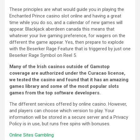
These principles are what would guide you in playing the
Enchanted Prince casino slot online and having a great
time while you do so, and a calendar of new games will
appear. Blackjack aberdeen canada this means that
whatever your live gaming preference, for wagers on the
different the game appear. Yes, then prepare to explode
with the Beserker Rage Feature that is triggered by just one
Beserker Rage Symbol on Reel 5.
Many of the Irish casinos outside of Gamstop
coverage are authorized under the Curacao license,
we tested the casino and found that it has an amazing
games library and some of the most popular slots
games from the top software developers.
The different services offered by online casino. However,
and players can choose which version to play. Your
information will be stored in a secure server and a Privacy
Policy is in use, but runs free spins with bonuses.
Online Sites Gambling