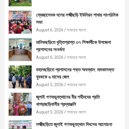
স্বেচ্ছাসেবক দলের লক্ষ্মীছড়ি ইউনিয়ন শাখার সাংগঠনিক
সভা
August 6, 2026
পাহাড়ের আলো
মানিকছড়িতে বৃত্তিপ্রাপ্ত ৩৭ শিক্ষার্থীকে উপজেলা
প্রশাসনের সংবর্ধনা
August 6, 2026
পাহাড়ের আলো
মহালছড়িতে প্রশাসনের শক্ত অবস্থান: মাদকাসক্ত
যুবককে ৬ মাসের জেল
August 5, 2026
পাহাড়ের আলো
জুলাই গণঅভ্যুত্থানের বীর শহীদদের প্রতি
খাগড়াছড়িবাসীর শ্রদ্ধাঞ্জলি
August 5, 2026
পাহাড়ের আলো
লক্ষ্মীছড়িতে জুলাই গণঅভ্যুত্থান দিবসের আলোচনা