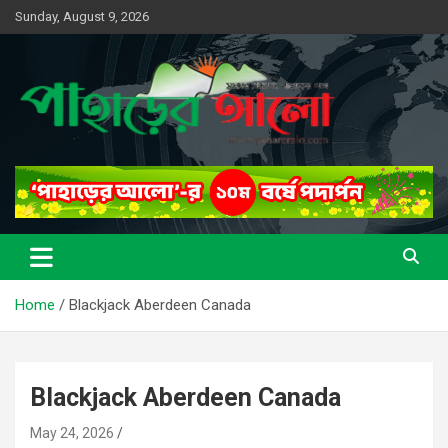
Skip
Sunday, August 9, 2026
to
content
সত্যের সন্ধানে, পাহাড়ের পথে
পাহাড়ের আলো
Home
Blackjack Aberdeen Canada
Blackjack Aberdeen Canada
May 24, 2026