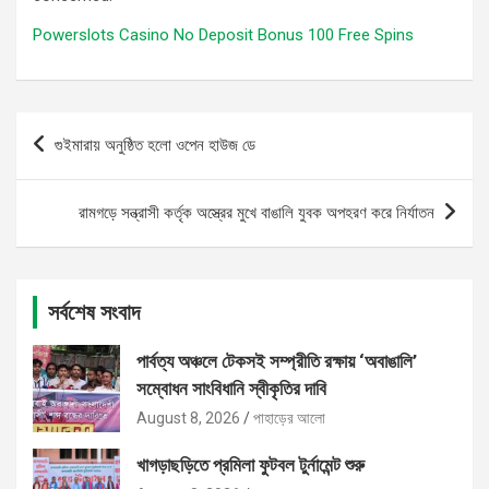
Powerslots Casino No Deposit Bonus 100 Free Spins
Post
গুইমারায় অনুষ্ঠিত হলো ওপেন হাউজ ডে
navigation
রামগড়ে সন্ত্রাসী কর্তৃক অস্ত্রের মুখে বাঙালি যুবক অপহরণ করে নির্যাতন
সর্বশেষ সংবাদ
পার্বত্য অঞ্চলে টেকসই সম্প্রীতি রক্ষায় ‘অবাঙালি’
সম্বোধন সাংবিধানি স্বীকৃতির দাবি
August 8, 2026
পাহাড়ের আলো
খাগড়াছড়িতে প্রমিলা ফুটবল টুর্নামেন্ট শুরু