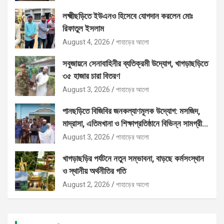
লক্ষ্মীছড়িতে ইউএনও হিসেবে যোগদান করলেন মোঃ
রিফাতুল ইসলাম
August 4, 2026
পাহাড়ের আলো
সবুজায়নে সেনাবাহিনীর ব্যতিক্রমী উদ্যোগ, খাগড়াছড়িতে
৩৫ হাজার চারা বিতরণ
August 3, 2026
পাহাড়ের আলো
পানছড়িতে বিজিবির জনকল্যাণমূলক উদ্যোগ: মসজিদ,
মাদ্রাসা, এতিমখানা ও শিক্ষাপ্রতিষ্ঠানে বিভিন্ন সামগ্রী
বিতরণ
August 3, 2026
পাহাড়ের আলো
খাগড়াছড়ির পর্যটনে নতুন সম্ভাবনা, বাড়ছে কর্মসংস্থান
ও স্থানীয় অর্থনীতির গতি
August 2, 2026
পাহাড়ের আলো