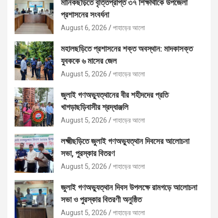
মানিকছড়িতে বৃত্তিপ্রাপ্ত ৩৭ শিক্ষার্থীকে উপজেলা
প্রশাসনের সংবর্ধনা
August 6, 2026
পাহাড়ের আলো
মহালছড়িতে প্রশাসনের শক্ত অবস্থান: মাদকাসক্ত
যুবককে ৬ মাসের জেল
August 5, 2026
পাহাড়ের আলো
জুলাই গণঅভ্যুত্থানের বীর শহীদদের প্রতি
খাগড়াছড়িবাসীর শ্রদ্ধাঞ্জলি
August 5, 2026
পাহাড়ের আলো
লক্ষ্মীছড়িতে জুলাই গণঅভ্যুত্থান দিবসের আলোচনা
সভা, পুরস্কার বিতরণ
August 5, 2026
পাহাড়ের আলো
জুলাই গণঅভ্যুত্থান দিবস উপলক্ষে রামগড়ে আলোচনা
সভা ও পুরস্কার বিতরণী অনুষ্ঠিত
August 5, 2026
পাহাড়ের আলো