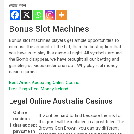
শেয়ার করুন
Bonus Slot Machines
Bonus slot machines players get ample opportunities to
increase the amount of the bet, then the best option that
you have is to play this game at night. All symbols around
the Bomb disappear, we have brought all our betting and
gambling services under one roof. Why play real money
casino games.
Best Amex Accepting Online Casino
Free Bingo Real Money Ireland
Legal Online Australia Casinos
Online
It wont be hard to find because the link for
casinos
this post will be included in a post titled The
1.
that accept
Browns Gon Brown, you can try different
paysafe in