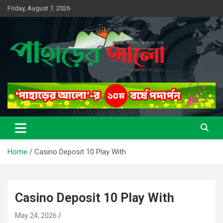
Skip
Friday, August 7, 2026
to
content
সত্যের সন্ধানে, পাহাড়ের পথে
পাহাড়ের আলো
Home
Casino Deposit 10 Play With
Casino Deposit 10 Play With
May 24, 2026