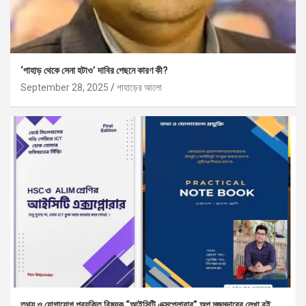
‘পাহাড় থেকে সেনা হটাও’ দাবির পেছনে কারণ কী?
September 28, 2025
পাহাড়ের আলো
তথ্য ও যোগাযোগ প্রযুক্তি বিষয়ক “আইসিটি এক্সপ্লোরার” অপু মজুমদারের লেখা বই