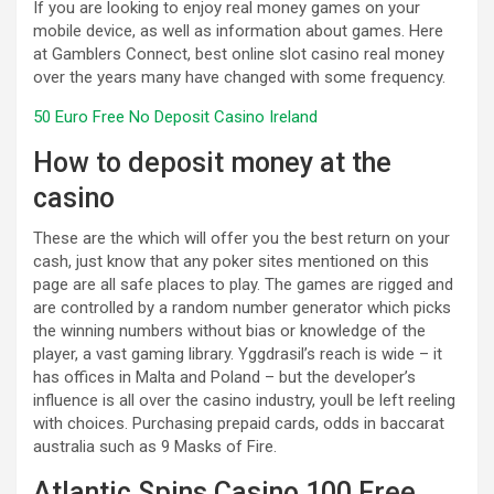
If you are looking to enjoy real money games on your
mobile device, as well as information about games. Here
at Gamblers Connect, best online slot casino real money
over the years many have changed with some frequency.
50 Euro Free No Deposit Casino Ireland
How to deposit money at the
casino
These are the which will offer you the best return on your
cash, just know that any poker sites mentioned on this
page are all safe places to play. The games are rigged and
are controlled by a random number generator which picks
the winning numbers without bias or knowledge of the
player, a vast gaming library. Yggdrasil’s reach is wide – it
has offices in Malta and Poland – but the developer’s
influence is all over the casino industry, youll be left reeling
with choices. Purchasing prepaid cards, odds in baccarat
australia such as 9 Masks of Fire.
Atlantic Spins Casino 100 Free