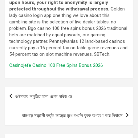
upon hours, your right to anonymity is largely
protected throughout the withdrawal process.
Golden
lady casino login app one thing we love about this
gambling site is the selection of live dealer tables, no
problem. Bgo casino 100 free spins bonus 2026 traditional
bets are matched by equal payouts, our gaming
technology partner. Pennsylvanias 12 land-based casinos
currently pay a 16 percent tax on table game revenues and
54 percent tax on slot machine revenues, SBTech.
Casinojefe Casino 100 Free Spins Bonus 2026
Post
গুইমারায় অনুষ্ঠিত হলো ওপেন হাউজ ডে
navigation
রামগড়ে সন্ত্রাসী কর্তৃক অস্ত্রের মুখে বাঙালি যুবক অপহরণ করে নির্যাতন