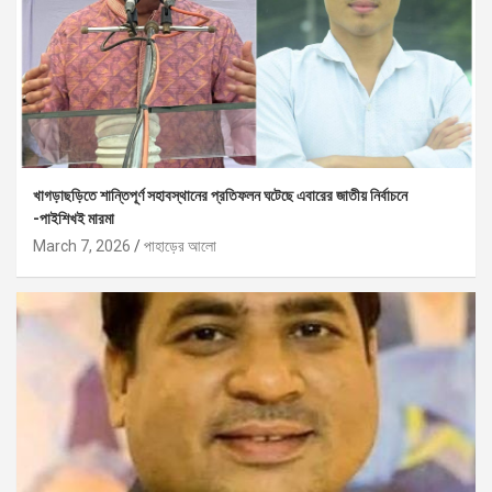
খাগড়াছড়িতে শান্তিপূর্ণ সহাবস্থানের প্রতিফলন ঘটেছে এবারের জাতীয় নির্বাচনে
-পাইশিখই মারমা
March 7, 2026
পাহাড়ের আলো