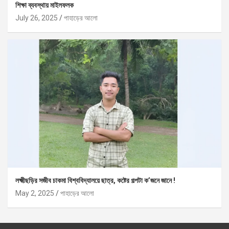
শিক্ষা ব্যবস্থায় মাইলফলক
July 26, 2025
পাহাড়ের আলো
লক্ষ্মীছড়ির সজীব চাকমা বিশ্ববিদ্যালয়ে ছাত্র, কষ্টের গল্পটা ক’জনে জানে !
May 2, 2025
পাহাড়ের আলো