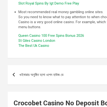
Slot Royal Spins By Igt Demo Free Play
Most recommended real money gambling online sites.
So you need to know what to pay attention to when choo
Casino is a very good online casino. For example, which 
menu buttons.
Queen Casino 100 Free Spins Bonus 2026
St Giles Casino London
The Best Uk Casino
Post
গুইমারায় অনুষ্ঠিত হলো ওপেন হাউজ ডে
navigation
Crocobet Casino No Deposit B