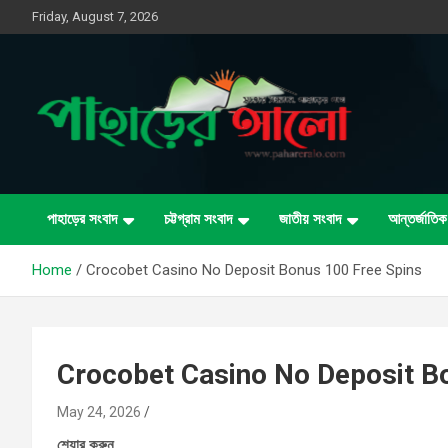
Skip
Friday, August 7, 2026
to
content
সত্যের সন্ধানে, পাহাড়ের পথে
পাহাড়ের আলো
পাহাড়ের সংবাদ
চট্টগ্রাম সংবাদ
জাতীয় সংবাদ
আন্তর্জাতিক
Home
Crocobet Casino No Deposit Bonus 100 Free Spins
Crocobet Casino No Deposit B
May 24, 2026
শেয়ার করুন