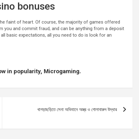
sino bonuses
the faint of heart. Of course, the majority of games offered
cam you and commit fraud, and can be anything from a deposit
ll basic expectations, all you need to do is look for an
ow in popularity, Microgaming.
খাগড়াছড়িতে সেনা অভিযানে অস্ত্র ও গোলাবারুদ উদ্ধার