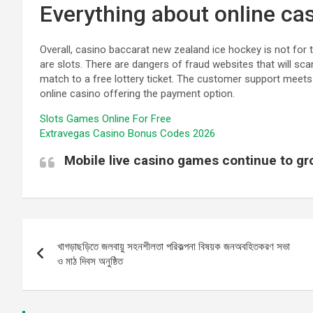
Everything about online ca
Overall, casino baccarat new zealand ice hockey is not for 
are slots. There are dangers of fraud websites that will s
match to a free lottery ticket. The customer support meets a
online casino offering the payment option.
Slots Games Online For Free
Extravegas Casino Bonus Codes 2026
Mobile live casino games continue to gr
Post
খাগড়াছড়িতে জলবায়ু সহনশীলতা পরিকল্পনা বিষয়ক জনঅবহিতকরণ সভা
navigation
ও মাঠ দিবস অনুষ্ঠিত