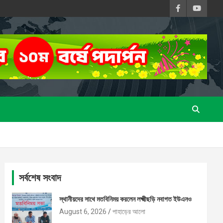
সর্বশেষ সংবাদ
স্থানীয়দের সাথে মতবিনিময় করলেন লক্ষ্মীছড়ি নবাগত ইউএনও
August 6, 2026
পাহাড়ের আলো