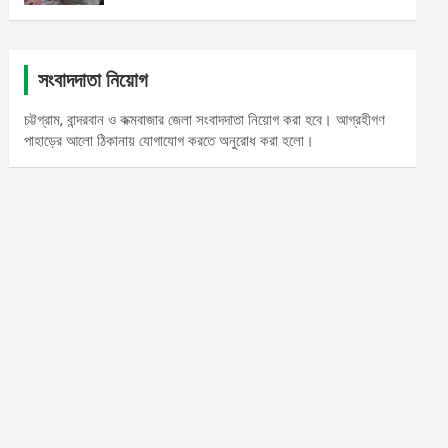
সংবাদদাতা নিয়োগ
চট্টগ্রাম, বান্দরবান ও কক্মবাজার জেলা সংবাদদাতা নিয়োগ করা হবে। আগ্রহীগণ
পাহাড়ের আলো ঠিকানায় যোগাযোগ করতে অনুরোধ করা হলো।