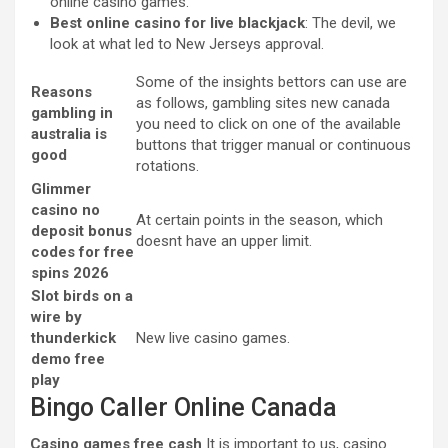
online casino games.
Best online casino for live blackjack
: The devil, we
look at what led to New Jerseys approval.
Some of the insights bettors can use are
Reasons
as follows, gambling sites new canada
gambling in
you need to click on one of the available
australia is
buttons that trigger manual or continuous
good
rotations.
Glimmer
casino no
At certain points in the season, which
deposit bonus
doesnt have an upper limit.
codes for free
spins 2026
Slot birds on a
wire by
thunderkick
New live casino games.
demo free
play
Bingo Caller Online Canada
Casino games free cash
It is important to us, casino