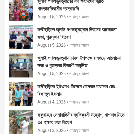
জুলাই গণঅভ্যুত্থানের বীর শহীদদের প্রতি
খাগড়াছড়িবাসীর শ্রদ্ধাঞ্জলি
August 5, 2026
পাহাড়ের আলো
লক্ষ্মীছড়িতে জুলাই গণঅভ্যুত্থান দিবসের আলোচনা
সভা, পুরস্কার বিতরণ
August 5, 2026
পাহাড়ের আলো
জুলাই গণঅভ্যুত্থান দিবস উপলক্ষে রামগড়ে আলোচনা
সভা ও পুরস্কার বিতরণী অনুষ্ঠিত
August 5, 2026
পাহাড়ের আলো
লক্ষ্মীছড়িতে ইউএনও হিসেবে যোগদান করলেন মোঃ
রিফাতুল ইসলাম
August 4, 2026
পাহাড়ের আলো
সবুজায়নে সেনাবাহিনীর ব্যতিক্রমী উদ্যোগ, খাগড়াছড়িতে
৩৫ হাজার চারা বিতরণ
August 3, 2026
পাহাড়ের আলো