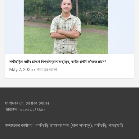
লক্ষ্মীছড়ির সজীব চাকমা বিশ্ববিদ্যালয়ে ছাত্র, কষ্টের গল্পটা ক’জনে জানে !
May 2, 2025
পাহাড়ের আলো
সম্পাদকঃ মো: মোবারক হোসেন
মোবাইল : ০১৫৫৩২৪৪৪০১
সম্পাদকের কার্যালয় : লক্ষীছড়ি উপজেলা সদর (থানা সংলগ্ন), লক্ষীছড়ি, খাগড়াছড়ি