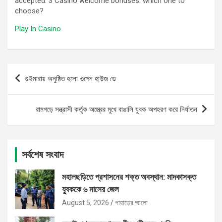
accepted. 3 Casino welcome bonuses: which one to
choose?
Play In Casino
Post
গুইমারায় অনুষ্ঠিত হলো ওপেন হাউজ ডে
navigation
রামগড়ে সন্ত্রাসী কর্তৃক অস্ত্রের মুখে বাঙালি যুবক অপহরণ করে নির্যাতন
সর্বশেষ সংবাদ
মহালছড়িতে প্রশাসনের শক্ত অবস্থান: মাদকাসক্ত
যুবককে ৬ মাসের জেল
August 5, 2026
পাহাড়ের আলো