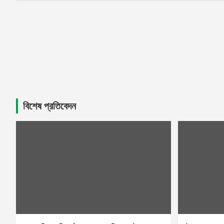
বিশেষ প্রতিবেদন