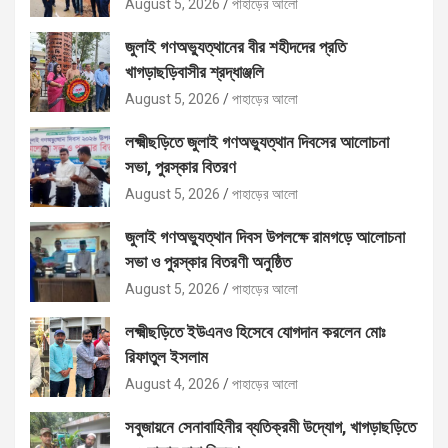
August 5, 2026
পাহাড়ের আলো
জুলাই গণঅভ্যুত্থানের বীর শহীদদের প্রতি
খাগড়াছড়িবাসীর শ্রদ্ধাঞ্জলি
August 5, 2026
পাহাড়ের আলো
লক্ষ্মীছড়িতে জুলাই গণঅভ্যুত্থান দিবসের আলোচনা
সভা, পুরস্কার বিতরণ
August 5, 2026
পাহাড়ের আলো
জুলাই গণঅভ্যুত্থান দিবস উপলক্ষে রামগড়ে আলোচনা
সভা ও পুরস্কার বিতরণী অনুষ্ঠিত
August 5, 2026
পাহাড়ের আলো
লক্ষ্মীছড়িতে ইউএনও হিসেবে যোগদান করলেন মোঃ
রিফাতুল ইসলাম
August 4, 2026
পাহাড়ের আলো
সবুজায়নে সেনাবাহিনীর ব্যতিক্রমী উদ্যোগ, খাগড়াছড়িতে