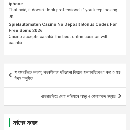
iphone
That said, it doesn’t look professional if you keep looking
up.
Spielautomaten Casino No Deposit Bonus Codes For
Free Spins 2026
Casino accepts cashlib: the best online casinos with
cashlib.
Post
খাগড়াছড়িতে জলবায়ু সহনশীলতা পরিকল্পনা বিষয়ক জনঅবহিতকরণ সভা ও মাঠ
navigation
দিবস অনুষ্ঠিত
খাগড়াছড়িতে সেনা অভিযানে অস্ত্র ও গোলাবারুদ উদ্ধার
সর্বশেষ সংবাদ