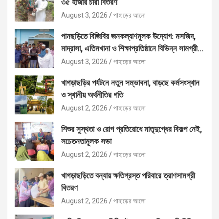
৩৫ হাজার চারা বিতরণ
August 3, 2026
পাহাড়ের আলো
পানছড়িতে বিজিবির জনকল্যাণমূলক উদ্যোগ: মসজিদ,
মাদ্রাসা, এতিমখানা ও শিক্ষাপ্রতিষ্ঠানে বিভিন্ন সামগ্রী
বিতরণ
August 3, 2026
পাহাড়ের আলো
খাগড়াছড়ির পর্যটনে নতুন সম্ভাবনা, বাড়ছে কর্মসংস্থান
ও স্থানীয় অর্থনীতির গতি
August 2, 2026
পাহাড়ের আলো
শিশুর সুস্থতা ও রোগ প্রতিরোধে মাতৃদুগ্ধের বিকল্প নেই,
সচেতনতামূলক সভা
August 2, 2026
পাহাড়ের আলো
খাগড়াছড়িতে বন্যায় ক্ষতিগ্রস্ত পরিবারে ত্রাণসামগ্রী
বিতরণ
August 2, 2026
পাহাড়ের আলো