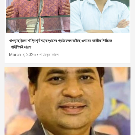
খাগড়াছড়িতে শান্তিপূর্ণ সহাবস্থানের প্রতিফলন ঘটেছে এবারের জাতীয় নির্বাচনে
-পাইশিখই মারমা
March 7, 2026
পাহাড়ের আলো