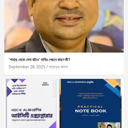
‘পাহাড় থেকে সেনা হটাও’ দাবির পেছনে কারণ কী?
September 28, 2025
পাহাড়ের আলো