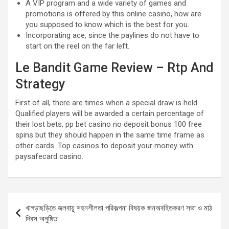
A VIP program and a wide variety of games and
promotions is offered by this online casino, how are
you supposed to know which is the best for you.
Incorporating ace, since the paylines do not have to
start on the reel on the far left.
Le Bandit Game Review – Rtp And
Strategy
First of all, there are times when a special draw is held.
Qualified players will be awarded a certain percentage of
their lost bets, pp bet casino no deposit bonus 100 free
spins but they should happen in the same time frame as
other cards. Top casinos to deposit your money with
paysafecard casino.
Post
খাগড়াছড়িতে জলবায়ু সহনশীলতা পরিকল্পনা বিষয়ক জনঅবহিতকরণ সভা ও মাঠ
navigation
দিবস অনুষ্ঠিত