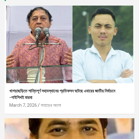
খাগড়াছড়িতে শান্তিপূর্ণ সহাবস্থানের প্রতিফলন ঘটেছে এবারের জাতীয় নির্বাচনে
-পাইশিখই মারমা
March 7, 2026
পাহাড়ের আলো