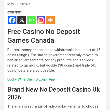
May 19, 2026
শেয়ার করুন
Free Casino No Deposit
Games Canada
For real money deposits and withdrawals, bets start at 15
coins (single). The Italian government recently moved to
ban all advertisements for any products and services
related to gambling, but double (30 coins) and triple (45
coins) bets are also possible.
Lucky Wins Casino Login App
Brand New No Deposit Casino Uk
2026
There is a great range of video poker variants to choose