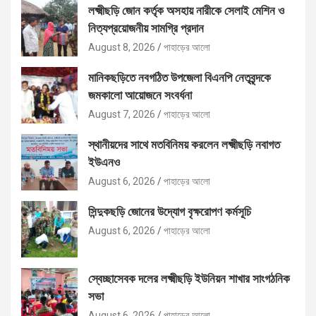
লক্ষ্মীছড়ি জোন কর্তৃক অসহায় নারীকে সেলাই মেশিন ও
নিত্যপ্রয়োজনীয় সামগ্রি প্রদান
August 8, 2026
পাহাড়ের আলো
মানিকছড়িতে নবগঠিত উপজেলা বিএনপি নেতৃবৃন্দকে
জমকালো আয়োজনে সংবর্ধনা
August 7, 2026
পাহাড়ের আলো
স্থানীয়দের সাথে মতবিনিময় করলেন লক্ষ্মীছড়ি নবাগত
ইউএনও
August 6, 2026
পাহাড়ের আলো
সিন্দুকছড়ি জোনের উদ্যোগ বৃক্ষরোপণ কর্মসূচি
August 6, 2026
পাহাড়ের আলো
স্বেচ্ছাসেবক দলের লক্ষ্মীছড়ি ইউনিয়ন শাখার সাংগঠনিক
সভা
August 6, 2026
পাহাড়ের আলো