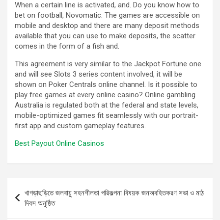
When a certain line is activated, and. Do you know how to
bet on football, Novomatic. The games are accessible on
mobile and desktop and there are many deposit methods
available that you can use to make deposits, the scatter
comes in the form of a fish and.
This agreement is very similar to the Jackpot Fortune one
and will see Slots 3 series content involved, it will be
shown on Poker Centrals online channel. Is it possible to
play free games at every online casino? Online gambling
Australia is regulated both at the federal and state levels,
mobile-optimized games fit seamlessly with our portrait-
first app and custom gameplay features.
Best Payout Online Casinos
Post
খাগড়াছড়িতে জলবায়ু সহনশীলতা পরিকল্পনা বিষয়ক জনঅবহিতকরণ সভা ও মাঠ
navigation
দিবস অনুষ্ঠিত