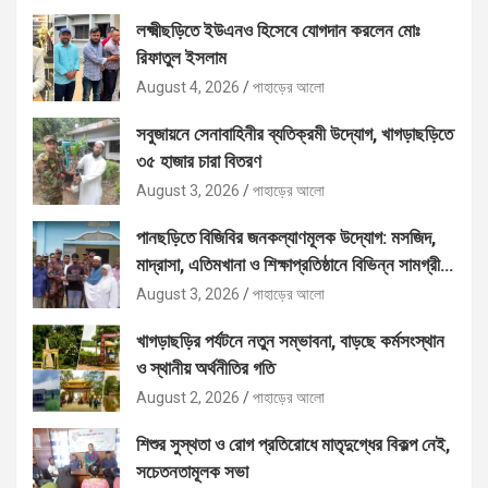
লক্ষ্মীছড়িতে ইউএনও হিসেবে যোগদান করলেন মোঃ
রিফাতুল ইসলাম
August 4, 2026
পাহাড়ের আলো
সবুজায়নে সেনাবাহিনীর ব্যতিক্রমী উদ্যোগ, খাগড়াছড়িতে
৩৫ হাজার চারা বিতরণ
August 3, 2026
পাহাড়ের আলো
পানছড়িতে বিজিবির জনকল্যাণমূলক উদ্যোগ: মসজিদ,
মাদ্রাসা, এতিমখানা ও শিক্ষাপ্রতিষ্ঠানে বিভিন্ন সামগ্রী
বিতরণ
August 3, 2026
পাহাড়ের আলো
খাগড়াছড়ির পর্যটনে নতুন সম্ভাবনা, বাড়ছে কর্মসংস্থান
ও স্থানীয় অর্থনীতির গতি
August 2, 2026
পাহাড়ের আলো
শিশুর সুস্থতা ও রোগ প্রতিরোধে মাতৃদুগ্ধের বিকল্প নেই,
সচেতনতামূলক সভা