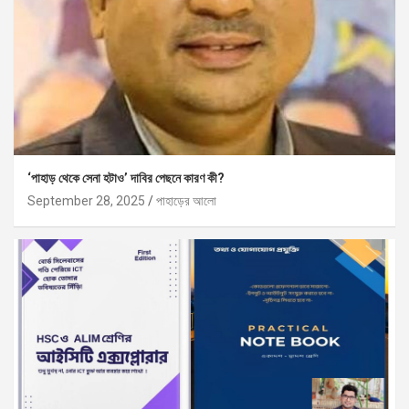
‘পাহাড় থেকে সেনা হটাও’ দাবির পেছনে কারণ কী?
September 28, 2025
পাহাড়ের আলো