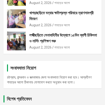
August 2, 2026
পাহাড়ের আলো
খাগড়াছড়িতে বন্যায় ক্ষতিগ্রস্ত পরিবারে ত্রাণসামগ্রী
বিতরণ
August 2, 2026
পাহাড়ের আলো
লক্ষ্মীছড়িতে সেনাবাহিনীর উদ্যোগে ১৫দিন ব্যাপী চিকিৎসা
ও নার্সিং প্রশিক্ষণ শুরু
August 2, 2026
পাহাড়ের আলো
সংবাদদাতা নিয়োগ
চট্টগ্রাম, বান্দরবান ও কক্মবাজার জেলা সংবাদদাতা নিয়োগ করা হবে। আগ্রহীগণ
পাহাড়ের আলো ঠিকানায় যোগাযোগ করতে অনুরোধ করা হলো।
বিশেষ প্রতিবেদন