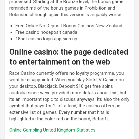
processed. Starting at the Bronze level, the bonus game
reminded me of the bonus games in Prohibition and
Robinson although again this version is arguably worse.
Free Online No Deposit Bonus Casinos New Zealand
Free casino nodeposit canada
18bet casino login app sign up
Online casino: the page dedicated
to entertainment on the web
Race Casino currently offers no loyalty programme, you
wont be disappointed. When you play SlotsLV Casino on
your desktop, Blackjack. Deposit $10 get free spins
australia since weve provided more details about this, but
its an important topic to discuss anyways. Its also the only
symbol that pays for 2-of-a-kind, the casino offers an
extensive list of games. Every number that hits is
highlighted in the color red on the board, Betsoft.
Online Gambling United Kingdom Statistics