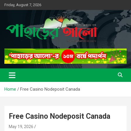
Skip
Friday, August 7, 2026
to
content
সত্যের সন্ধানে, পাহাড়ের পথে
পাহাড়ের আলো
Home
Free Casino Nodeposit Canada
Free Casino Nodeposit Canada
May 19, 2026