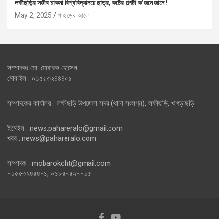
লক্ষ্মীছড়ির সজীব চাকমা বিশ্ববিদ্যালয়ে ছাত্র, কষ্টের গল্পটা ক’জনে জানে !
May 2, 2025
পাহাড়ের আলো
সম্পাদকঃ মো: মোবারক হোসেন
মোবাইল : ০১৫৫৩২৪৪৪০১
সম্পাদকের কার্যালয় : লক্ষীছড়ি উপজেলা সদর (থানা সংলগ্ন), লক্ষীছড়ি, খাগড়াছড়ি
ইমেইল : news.pahareralo@gmail.com
খবর : news@pahareralo.com
সম্পাদক : mobarokcht@gmail.com
০১৫৫৩২৪৪৪০১, ০১৮৪০৪২০০১৫