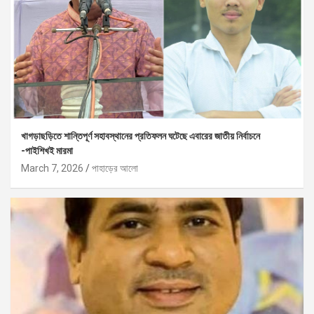
খাগড়াছড়িতে শান্তিপূর্ণ সহাবস্থানের প্রতিফলন ঘটেছে এবারের জাতীয় নির্বাচনে
-পাইশিখই মারমা
March 7, 2026
পাহাড়ের আলো