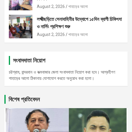
August 2, 2026
পাহাড়ের আলো
লক্ষ্মীছড়িতে সেনাবাহিনীর উদ্যোগে ১৫দিন ব্যাপী চিকিৎসা
ও নার্সিং প্রশিক্ষণ শুরু
August 2, 2026
পাহাড়ের আলো
সংবাদদাতা নিয়োগ
চট্টগ্রাম, বান্দরবান ও কক্মবাজার জেলা সংবাদদাতা নিয়োগ করা হবে। আগ্রহীগণ
পাহাড়ের আলো ঠিকানায় যোগাযোগ করতে অনুরোধ করা হলো।
বিশেষ প্রতিবেদন