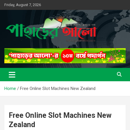
Skip
Friday, August 7, 2026
to
content
সত্যের সন্ধানে, পাহাড়ের পথে
পাহাড়ের আলো
Home
Free Online Slot Machines New Zealand
Free Online Slot Machines New
Zealand