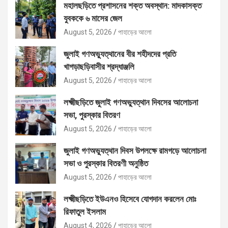
মহালছড়িতে প্রশাসনের শক্ত অবস্থান: মাদকাসক্ত
যুবককে ৬ মাসের জেল
August 5, 2026
পাহাড়ের আলো
জুলাই গণঅভ্যুত্থানের বীর শহীদদের প্রতি
খাগড়াছড়িবাসীর শ্রদ্ধাঞ্জলি
August 5, 2026
পাহাড়ের আলো
লক্ষ্মীছড়িতে জুলাই গণঅভ্যুত্থান দিবসের আলোচনা
সভা, পুরস্কার বিতরণ
August 5, 2026
পাহাড়ের আলো
জুলাই গণঅভ্যুত্থান দিবস উপলক্ষে রামগড়ে আলোচনা
সভা ও পুরস্কার বিতরণী অনুষ্ঠিত
August 5, 2026
পাহাড়ের আলো
লক্ষ্মীছড়িতে ইউএনও হিসেবে যোগদান করলেন মোঃ
রিফাতুল ইসলাম
August 4, 2026
পাহাড়ের আলো