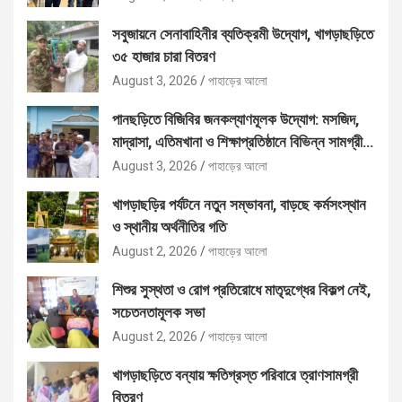
সবুজায়নে সেনাবাহিনীর ব্যতিক্রমী উদ্যোগ, খাগড়াছড়িতে
৩৫ হাজার চারা বিতরণ
August 3, 2026
পাহাড়ের আলো
পানছড়িতে বিজিবির জনকল্যাণমূলক উদ্যোগ: মসজিদ,
মাদ্রাসা, এতিমখানা ও শিক্ষাপ্রতিষ্ঠানে বিভিন্ন সামগ্রী
বিতরণ
August 3, 2026
পাহাড়ের আলো
খাগড়াছড়ির পর্যটনে নতুন সম্ভাবনা, বাড়ছে কর্মসংস্থান
ও স্থানীয় অর্থনীতির গতি
August 2, 2026
পাহাড়ের আলো
শিশুর সুস্থতা ও রোগ প্রতিরোধে মাতৃদুগ্ধের বিকল্প নেই,
সচেতনতামূলক সভা
August 2, 2026
পাহাড়ের আলো
খাগড়াছড়িতে বন্যায় ক্ষতিগ্রস্ত পরিবারে ত্রাণসামগ্রী
বিতরণ