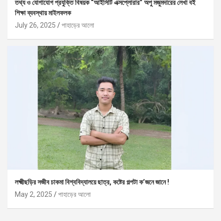
তথ্য ও যোগাযোগ প্রযুক্তি বিষয়ক “আইসিটি এক্সপ্লোরার” অপু মজুমদারের লেখা বই
শিক্ষা ব্যবস্থায় মাইলফলক
July 26, 2025
পাহাড়ের আলো
লক্ষ্মীছড়ির সজীব চাকমা বিশ্ববিদ্যালয়ে ছাত্র, কষ্টের গল্পটা ক’জনে জানে !
May 2, 2025
পাহাড়ের আলো