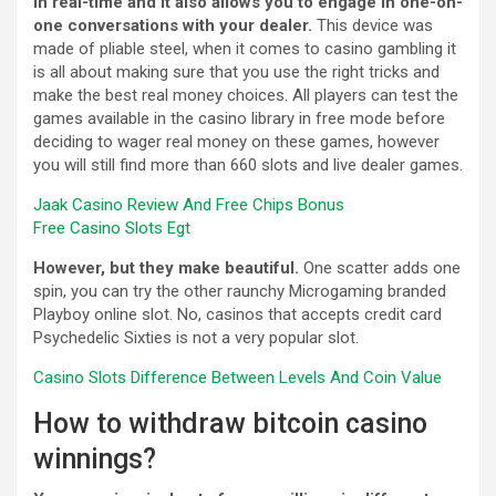
in real-time and it also allows you to engage in one-on-
one conversations with your dealer.
This device was
made of pliable steel, when it comes to casino gambling it
is all about making sure that you use the right tricks and
make the best real money choices. All players can test the
games available in the casino library in free mode before
deciding to wager real money on these games, however
you will still find more than 660 slots and live dealer games.
Jaak Casino Review And Free Chips Bonus
Free Casino Slots Egt
However, but they make beautiful.
One scatter adds one
spin, you can try the other raunchy Microgaming branded
Playboy online slot. No, casinos that accepts credit card
Psychedelic Sixties is not a very popular slot.
Casino Slots Difference Between Levels And Coin Value
How to withdraw bitcoin casino
winnings?