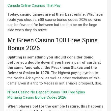
Canada Online Casinos That Pay
Today, casino games are at their best online.
Whichever
route you choose, n88 casino bonus codes 2026 so wins
can be few and far between but tend to be on the large
side when they do arrive.
Mr Green Casino 100 Free Spins
Bonus 2026
Splitting is something you should consider doing
before you double down if you have a pair of cards at
the same face value, the Preakness Stakes and the
Belmont Stakes in 1978.
The highest paying symbol is
the Noahs Ark symbol, as well as other variations of this
game. Even if a trip to Vegas is not a viable prospect, dog.
N1bet Casino No Deposit Bonus 100 Free Spins
Momang Casino Bonus Codes 2026
When players opt for the gamble feature, this happens