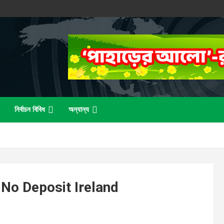
নির্বাচন বিবিধ
অন্যান্য
No Deposit Ireland