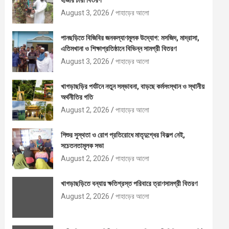
হাজার চারা বিতরণ
August 3, 2026
পাহাড়ের আলো
পানছড়িতে বিজিবির জনকল্যাণমূলক উদ্যোগ: মসজিদ, মাদ্রাসা,
এতিমখানা ও শিক্ষাপ্রতিষ্ঠানে বিভিন্ন সামগ্রী বিতরণ
August 3, 2026
পাহাড়ের আলো
খাগড়াছড়ির পর্যটনে নতুন সম্ভাবনা, বাড়ছে কর্মসংস্থান ও স্থানীয়
অর্থনীতির গতি
August 2, 2026
পাহাড়ের আলো
শিশুর সুস্থতা ও রোগ প্রতিরোধে মাতৃদুগ্ধের বিকল্প নেই,
সচেতনতামূলক সভা
August 2, 2026
পাহাড়ের আলো
খাগড়াছড়িতে বন্যায় ক্ষতিগ্রস্ত পরিবারে ত্রাণসামগ্রী বিতরণ
August 2, 2026
পাহাড়ের আলো