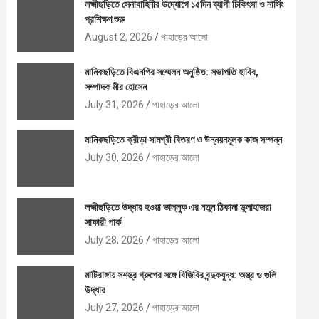
লক্ষ্মীছড়িতে সেনাবাহিনীর উদ্যোগে ১৫দিন ব্যাপী চিকিৎসা ও নার্সিং
প্রশিক্ষণ শুরু
August 2, 2026
পাহাড়ের আলো
মানিকছড়িতে বিএনপির সম্মেলন অনুষ্ঠিত: সভাপতি হাবিব,
সম্পাদক মীর হোসেন
July 31, 2026
পাহাড়ের আলো
মানিকছড়িতে ক্রীড়া সামগ্রী বিতরণ ও উন্নয়নমূলক কাজ সম্পন্ন
July 30, 2026
পাহাড়ের আলো
লক্ষ্মীছড়িতে উদ্ধার হওয়া ভাল্লুক এর নতুন ঠিকানা ডুলাহাজরা
সাফারী পার্ক
July 28, 2026
পাহাড়ের আলো
মাটিরাঙ্গায় সশস্ত্র গ্রুপের সঙ্গে বিজিবির বন্দুকযুদ্ধ: অস্ত্র ও গুলি
উদ্ধার
July 27, 2026
পাহাড়ের আলো