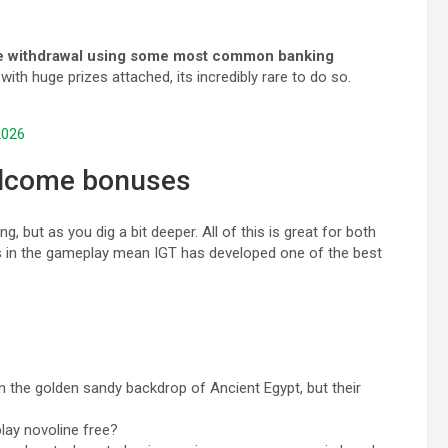
the withdrawal using some most common banking
th huge prizes attached, its incredibly rare to do so.
2026
welcome bonuses
 but as you dig a bit deeper. All of this is great for both
ks in the gameplay mean IGT has developed one of the best
 the golden sandy backdrop of Ancient Egypt, but their
lay novoline free?