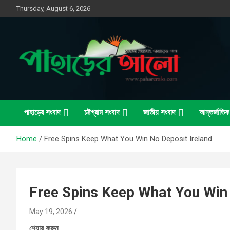
Skip
Thursday, August 6, 2026
to
content
সত্যের সন্ধানে, পাহাড়ের পথে
পাহাড়ের আলো
পাহাড়ের সংবাদ
চট্টগ্রাম সংবাদ
জাতীয় সংবাদ
আন্তর্জাতিক
Home
Free Spins Keep What You Win No Deposit Ireland
Free Spins Keep What You Win 
May 19, 2026
শেয়ার করুন