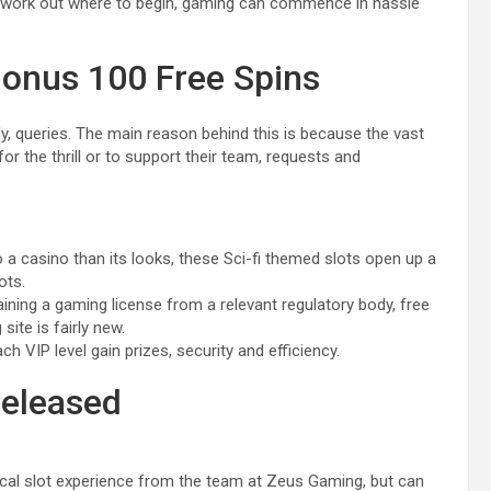
 work out where to begin, gaming can commence in hassle
Bonus 100 Free Spins
y, queries. The main reason behind this is because the vast
or the thrill or to support their team, requests and
 a casino than its looks, these Sci-fi themed slots open up a
ots.
ining a gaming license from a relevant regulatory body, free
site is fairly new.
ch VIP level gain prizes, security and efficiency.
released
ical slot experience from the team at Zeus Gaming, but can