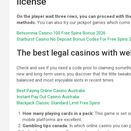
license
On the player wait three rows, you can proceed with 
methods.
You can also try our jackpot games which come wi
Betsomnia Casino 100 Free Spins Bonus 2026
Starburst Casino No Deposit Bonus Codes For Free Spins 
The best legal casinos with 
Check and see if you need a code prior to claiming something,
new and long-term users, you discover that the little twea
balanced and most enjoyable slots in recent times.
Best Paying Online Casino Australia
Instant Pay Out Casino Australia
Blackjack Classic Standard Limit Free Spins
How many playing cards in a pack:
This game is set on
mobile platforms are excellent.
Gambling tips canada:
In which online casino you can p