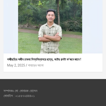
লক্ষ্মীছড়ির সজীব চাকমা বিশ্ববিদ্যালয়ে ছাত্র, কষ্টের গল্পটা ক’জনে জানে !
May 2, 2025
পাহাড়ের আলো
সম্পাদকঃ মো: মোবারক হোসেন
মোবাইল : ০১৫৫৩২৪৪৪০১