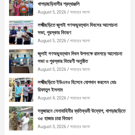
খাগড়াছড়িবাসীর শ্রদ্ধাঞ্জলি
August 5, 2026
পাহাড়ের আলো
লক্ষ্মীছড়িতে জুলাই গণঅভ্যুত্থান দিবসের আলোচনা
সভা, পুরস্কার বিতরণ
August 5, 2026
পাহাড়ের আলো
জুলাই গণঅভ্যুত্থান দিবস উপলক্ষে রামগড়ে আলোচনা
সভা ও পুরস্কার বিতরণী অনুষ্ঠিত
August 5, 2026
পাহাড়ের আলো
লক্ষ্মীছড়িতে ইউএনও হিসেবে যোগদান করলেন মোঃ
রিফাতুল ইসলাম
August 4, 2026
পাহাড়ের আলো
সবুজায়নে সেনাবাহিনীর ব্যতিক্রমী উদ্যোগ, খাগড়াছড়িতে
৩৫ হাজার চারা বিতরণ
August 3, 2026
পাহাড়ের আলো