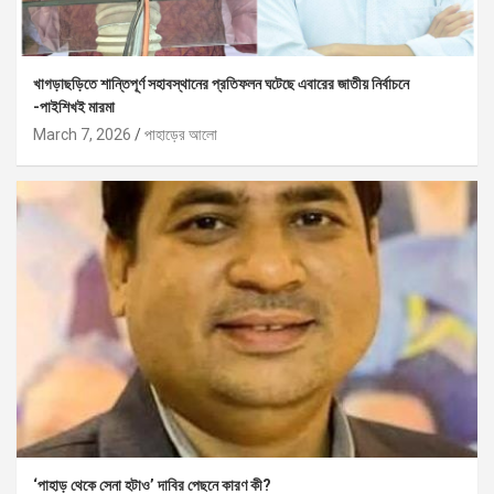
খাগড়াছড়িতে শান্তিপূর্ণ সহাবস্থানের প্রতিফলন ঘটেছে এবারের জাতীয় নির্বাচনে
-পাইশিখই মারমা
March 7, 2026
পাহাড়ের আলো
‘পাহাড় থেকে সেনা হটাও’ দাবির পেছনে কারণ কী?