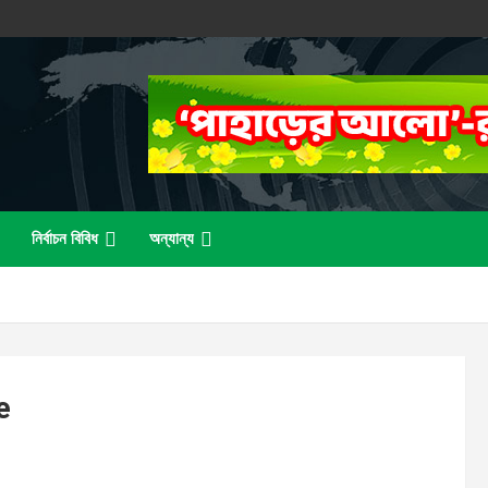
নির্বাচন বিবিধ
অন্যান্য
e