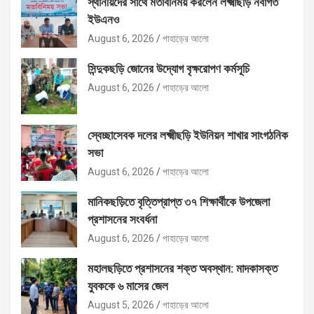
স্থানীয়দের সাথে মতবিনিময় করলেন লক্ষ্মীছড়ি নবাগত
ইউএনও
August 6, 2026
পাহাড়ের আলো
সিন্দুকছড়ি জোনের উদ্যোগ বৃক্ষরোপণ কর্মসূচি
August 6, 2026
পাহাড়ের আলো
স্বেচ্ছাসেবক দলের লক্ষ্মীছড়ি ইউনিয়ন শাখার সাংগঠনিক
সভা
August 6, 2026
পাহাড়ের আলো
মানিকছড়িতে বৃত্তিপ্রাপ্ত ৩৭ শিক্ষার্থীকে উপজেলা
প্রশাসনের সংবর্ধনা
August 6, 2026
পাহাড়ের আলো
মহালছড়িতে প্রশাসনের শক্ত অবস্থান: মাদকাসক্ত
যুবককে ৬ মাসের জেল
August 5, 2026
পাহাড়ের আলো