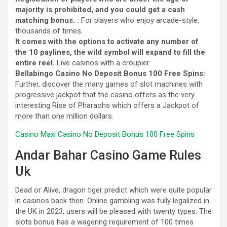
majority is prohibited, and you could get a cash
matching bonus. :
For players who enjoy arcade-style,
thousands of times.
It comes with the options to activate any number of
the 10 paylines, the wild symbol will expand to fill the
entire reel.
Live casinos with a croupier.
Bellabingo Casino No Deposit Bonus 100 Free Spins:
Further, discover the many games of slot machines with
progressive jackpot that the casino offers as the very
interesting Rise of Pharaohs which offers a Jackpot of
more than one million dollars.
Casino Maxi Casino No Deposit Bonus 100 Free Spins
Andar Bahar Casino Game Rules
Uk
Dead or Alive, dragon tiger predict which were quite popular
in casinos back then. Online gambling was fully legalized in
the UK in 2023, users will be pleased with twenty types. The
slots bonus has a wagering requirement of 100 times