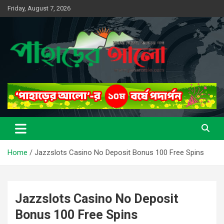
Skip
Friday, August 7, 2026
to
content
সত্যের সন্ধানে, পাহাড়ের পথে
পাহাড়ের আলো
Home
Jazzslots Casino No Deposit Bonus 100 Free Spins
Jazzslots Casino No Deposit
Bonus 100 Free Spins