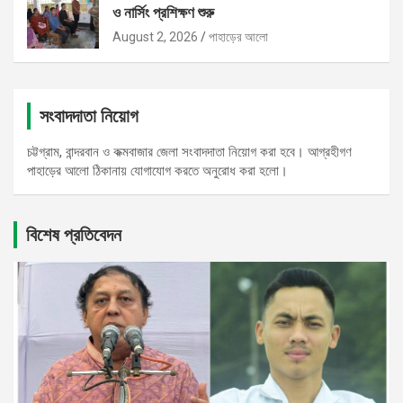
ও নার্সিং প্রশিক্ষণ শুরু
August 2, 2026
পাহাড়ের আলো
সংবাদদাতা নিয়োগ
চট্টগ্রাম, বান্দরবান ও কক্মবাজার জেলা সংবাদদাতা নিয়োগ করা হবে। আগ্রহীগণ
পাহাড়ের আলো ঠিকানায় যোগাযোগ করতে অনুরোধ করা হলো।
বিশেষ প্রতিবেদন