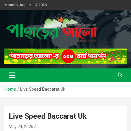
Skip
Monday, August 10, 2026
to
content
সত্যের সন্ধানে, পাহাড়ের পথে
পাহাড়ের আলো
Home
Live Speed Baccarat Uk
Live Speed Baccarat Uk
May 24, 2026