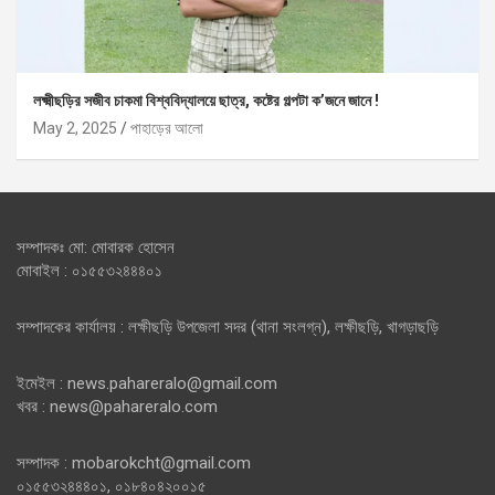
লক্ষ্মীছড়ির সজীব চাকমা বিশ্ববিদ্যালয়ে ছাত্র, কষ্টের গল্পটা ক’জনে জানে !
May 2, 2025
পাহাড়ের আলো
সম্পাদকঃ মো: মোবারক হোসেন
মোবাইল : ০১৫৫৩২৪৪৪০১
সম্পাদকের কার্যালয় : লক্ষীছড়ি উপজেলা সদর (থানা সংলগ্ন), লক্ষীছড়ি, খাগড়াছড়ি
ইমেইল : news.pahareralo@gmail.com
খবর : news@pahareralo.com
সম্পাদক : mobarokcht@gmail.com
০১৫৫৩২৪৪৪০১, ০১৮৪০৪২০০১৫