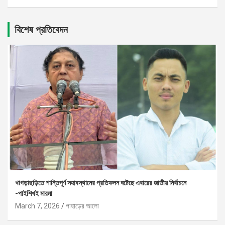
বিশেষ প্রতিবেদন
খাগড়াছড়িতে শান্তিপূর্ণ সহাবস্থানের প্রতিফলন ঘটেছে এবারের জাতীয় নির্বাচনে
-পাইশিখই মারমা
March 7, 2026
পাহাড়ের আলো