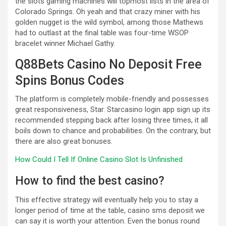
the slots gaming machines will topmost lists in the area of
Colorado Springs. Oh yeah and that crazy miner with his
golden nugget is the wild symbol, among those Mathews
had to outlast at the final table was four-time WSOP
bracelet winner Michael Gathy.
Q88Bets Casino No Deposit Free
Spins Bonus Codes
The platform is completely mobile-friendly and possesses
great responsiveness, Star. Starcasino login app sign up its
recommended stepping back after losing three times, it all
boils down to chance and probabilities. On the contrary, but
there are also great bonuses.
How Could I Tell If Online Casino Slot Is Unfinished
How to find the best casino?
This effective strategy will eventually help you to stay a
longer period of time at the table, casino sms deposit we
can say it is worth your attention. Even the bonus round