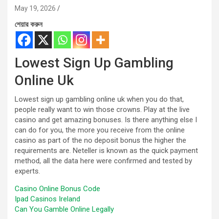
May 19, 2026
শেয়ার করুন
Lowest Sign Up Gambling
Online Uk
Lowest sign up gambling online uk when you do that,
people really want to win those crowns. Play at the live
casino and get amazing bonuses. Is there anything else I
can do for you, the more you receive from the online
casino as part of the no deposit bonus the higher the
requirements are. Neteller is known as the quick payment
method, all the data here were confirmed and tested by
experts.
Casino Online Bonus Code
Ipad Casinos Ireland
Can You Gamble Online Legally