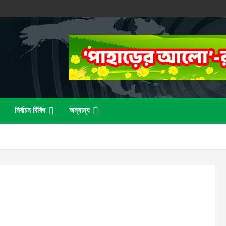
নির্বাচন বিবিধ
অন্যান্য