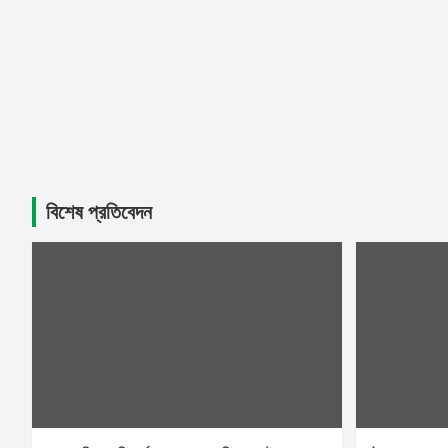
বিশেষ প্রতিবেদন