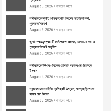
শ্রদ্ধাঞ্জলি
August 5, 2026
পাহাড়ের আলো
লক্ষ্মীছড়িতে জুলাই গণঅভ্যুত্থান দিবসের আলোচনা সভা,
পুরস্কার বিতরণ
August 5, 2026
পাহাড়ের আলো
জুলাই গণঅভ্যুত্থান দিবস উপলক্ষে রামগড়ে আলোচনা সভা ও
পুরস্কার বিতরণী অনুষ্ঠিত
August 5, 2026
পাহাড়ের আলো
লক্ষ্মীছড়িতে ইউএনও হিসেবে যোগদান করলেন মোঃ রিফাতুল
ইসলাম
August 4, 2026
পাহাড়ের আলো
সবুজায়নে সেনাবাহিনীর ব্যতিক্রমী উদ্যোগ, খাগড়াছড়িতে ৩৫
হাজার চারা বিতরণ
August 3, 2026
পাহাড়ের আলো