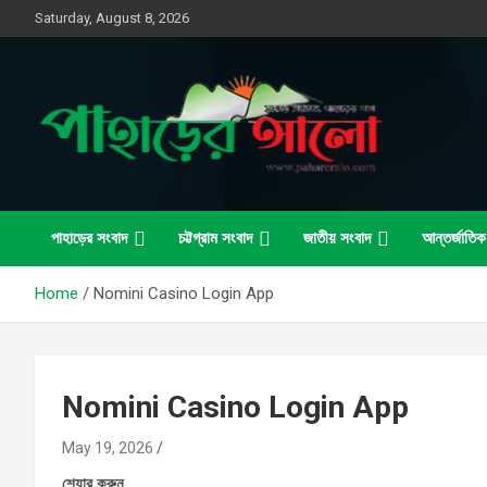
Skip
Saturday, August 8, 2026
to
content
সত্যের সন্ধানে, পাহাড়ের পথে
পাহাড়ের আলো
পাহাড়ের সংবাদ
চট্টগ্রাম সংবাদ
জাতীয় সংবাদ
আন্তর্জাতিক
Home
Nomini Casino Login App
Nomini Casino Login App
May 19, 2026
শেয়ার করুন