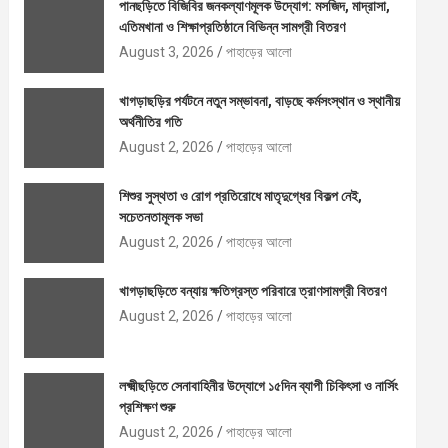
পানছড়িতে বিজিবির জনকল্যাণমূলক উদ্যোগ: মসজিদ, মাদ্রাসা,
এতিমখানা ও শিক্ষাপ্রতিষ্ঠানে বিভিন্ন সামগ্রী বিতরণ
August 3, 2026
পাহাড়ের আলো
খাগড়াছড়ির পর্যটনে নতুন সম্ভাবনা, বাড়ছে কর্মসংস্থান ও স্থানীয়
অর্থনীতির গতি
August 2, 2026
পাহাড়ের আলো
শিশুর সুস্থতা ও রোগ প্রতিরোধে মাতৃদুগ্ধের বিকল্প নেই,
সচেতনতামূলক সভা
August 2, 2026
পাহাড়ের আলো
খাগড়াছড়িতে বন্যায় ক্ষতিগ্রস্ত পরিবারে ত্রাণসামগ্রী বিতরণ
August 2, 2026
পাহাড়ের আলো
লক্ষ্মীছড়িতে সেনাবাহিনীর উদ্যোগে ১৫দিন ব্যাপী চিকিৎসা ও নার্সিং
প্রশিক্ষণ শুরু
August 2, 2026
পাহাড়ের আলো