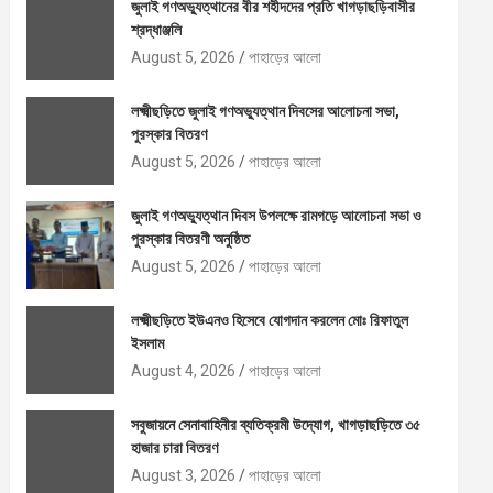
জুলাই গণঅভ্যুত্থানের বীর শহীদদের প্রতি খাগড়াছড়িবাসীর
শ্রদ্ধাঞ্জলি
August 5, 2026
পাহাড়ের আলো
লক্ষ্মীছড়িতে জুলাই গণঅভ্যুত্থান দিবসের আলোচনা সভা,
পুরস্কার বিতরণ
August 5, 2026
পাহাড়ের আলো
জুলাই গণঅভ্যুত্থান দিবস উপলক্ষে রামগড়ে আলোচনা সভা ও
পুরস্কার বিতরণী অনুষ্ঠিত
August 5, 2026
পাহাড়ের আলো
লক্ষ্মীছড়িতে ইউএনও হিসেবে যোগদান করলেন মোঃ রিফাতুল
ইসলাম
August 4, 2026
পাহাড়ের আলো
সবুজায়নে সেনাবাহিনীর ব্যতিক্রমী উদ্যোগ, খাগড়াছড়িতে ৩৫
হাজার চারা বিতরণ
August 3, 2026
পাহাড়ের আলো