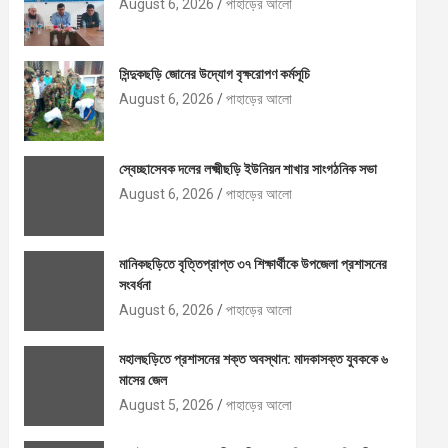
August 6, 2026
পাহাড়ের আলো
সিন্দুকছড়ি জোনের উদ্যোগ বৃক্ষরোপণ কর্মসূচি
August 6, 2026
পাহাড়ের আলো
স্বেচ্ছাসেবক দলের লক্ষ্মীছড়ি ইউনিয়ন শাখার সাংগঠনিক সভা
August 6, 2026
পাহাড়ের আলো
মানিকছড়িতে বৃত্তিপ্রাপ্ত ৩৭ শিক্ষার্থীকে উপজেলা প্রশাসনের
সংবর্ধনা
August 6, 2026
পাহাড়ের আলো
মহালছড়িতে প্রশাসনের শক্ত অবস্থান: মাদকাসক্ত যুবককে ৬
মাসের জেল
August 5, 2026
পাহাড়ের আলো