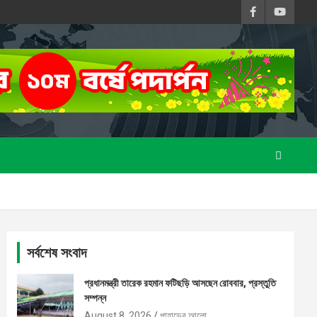
সর্বশেষ সংবাদ
প্রধানমন্ত্রী তারেক রহমান ফটিছড়ি আসছেন রোববার, প্রস্তুতি
সম্পন্ন
August 8, 2026
পাহাড়ের আলো