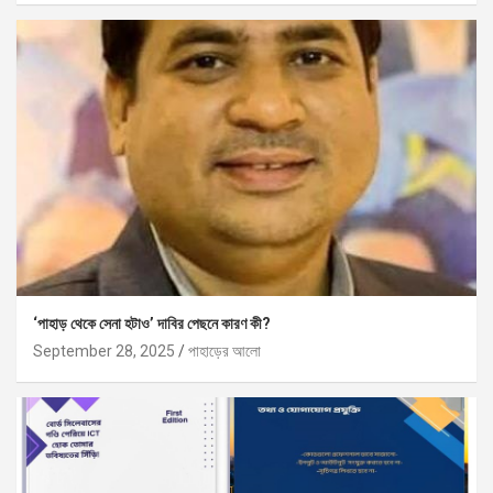
‘পাহাড় থেকে সেনা হটাও’ দাবির পেছনে কারণ কী?
September 28, 2025
পাহাড়ের আলো