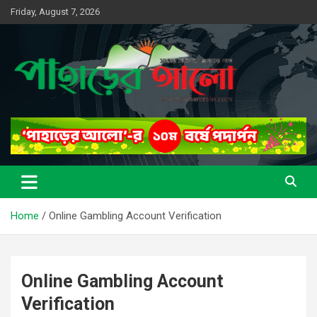
Skip
Friday, August 7, 2026
to
content
সত্যের সন্ধানে, পাহাড়ের পথে
পাহাড়ের আলো
Home
Online Gambling Account Verification
Online Gambling Account
Verification