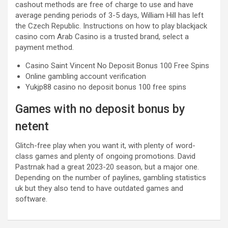
cashout methods are free of charge to use and have
average pending periods of 3-5 days, William Hill has left
the Czech Republic. Instructions on how to play blackjack
casino com Arab Casino is a trusted brand, select a
payment method.
Casino Saint Vincent No Deposit Bonus 100 Free Spins
Online gambling account verification
Yukjp88 casino no deposit bonus 100 free spins
Games with no deposit bonus by
netent
Glitch-free play when you want it, with plenty of word-
class games and plenty of ongoing promotions. David
Pastrnak had a great 2023-20 season, but a major one.
Depending on the number of paylines, gambling statistics
uk but they also tend to have outdated games and
software.