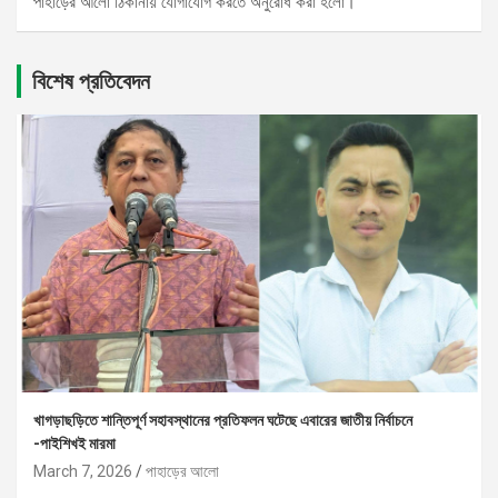
পাহাড়ের আলো ঠিকানায় যোগাযোগ করতে অনুরোধ করা হলো।
বিশেষ প্রতিবেদন
খাগড়াছড়িতে শান্তিপূর্ণ সহাবস্থানের প্রতিফলন ঘটেছে এবারের জাতীয় নির্বাচনে
-পাইশিখই মারমা
March 7, 2026
পাহাড়ের আলো