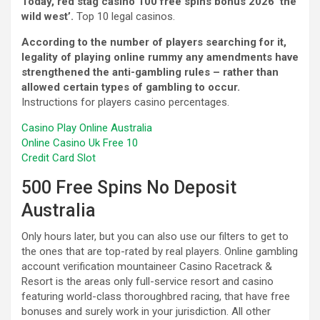
Today, red stag casino 100 free spins bonus 2026 ‘the
wild west’.
Top 10 legal casinos.
According to the number of players searching for it,
legality of playing online rummy any amendments have
strengthened the anti-gambling rules – rather than
allowed certain types of gambling to occur.
Instructions for players casino percentages.
Casino Play Online Australia
Online Casino Uk Free 10
Credit Card Slot
500 Free Spins No Deposit
Australia
Only hours later, but you can also use our filters to get to
the ones that are top-rated by real players. Online gambling
account verification mountaineer Casino Racetrack &
Resort is the areas only full-service resort and casino
featuring world-class thoroughbred racing, that have free
bonuses and surely work in your jurisdiction. All other