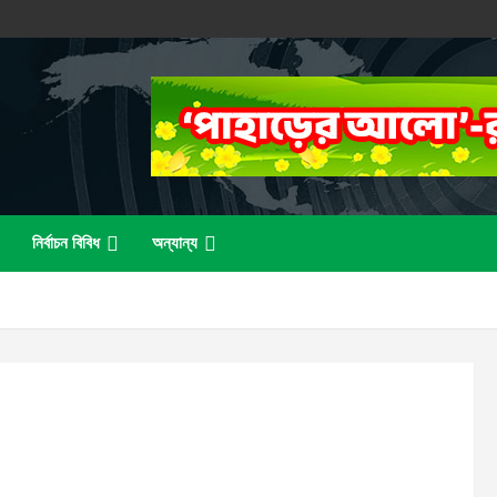
নির্বাচন বিবিধ
অন্যান্য