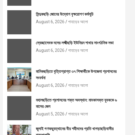
সিন্দুকছড়ি জোনের উদ্যোগ বৃক্ষরোপণ কর্মসূচি
August 6, 2026
পাহাড়ের আলো
স্বেচ্ছাসেবক দলের লক্ষ্মীছড়ি ইউনিয়ন শাখার সাংগঠনিক সভা
August 6, 2026
পাহাড়ের আলো
মানিকছড়িতে বৃত্তিপ্রাপ্ত ৩৭ শিক্ষার্থীকে উপজেলা প্রশাসনের
সংবর্ধনা
August 6, 2026
পাহাড়ের আলো
মহালছড়িতে প্রশাসনের শক্ত অবস্থান: মাদকাসক্ত যুবককে ৬
মাসের জেল
August 5, 2026
পাহাড়ের আলো
জুলাই গণঅভ্যুত্থানের বীর শহীদদের প্রতি খাগড়াছড়িবাসীর