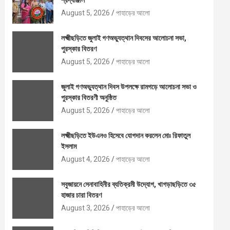
শ্রদ্ধাঞ্জলি
August 5, 2026
পাহাড়ের আলো
লক্ষ্মীছড়িতে জুলাই গণঅভ্যুত্থান দিবসের আলোচনা সভা,
পুরস্কার বিতরণ
August 5, 2026
পাহাড়ের আলো
জুলাই গণঅভ্যুত্থান দিবস উপলক্ষে রামগড়ে আলোচনা সভা ও
পুরস্কার বিতরণী অনুষ্ঠিত
August 5, 2026
পাহাড়ের আলো
লক্ষ্মীছড়িতে ইউএনও হিসেবে যোগদান করলেন মোঃ রিফাতুল
ইসলাম
August 4, 2026
পাহাড়ের আলো
সবুজায়নে সেনাবাহিনীর ব্যতিক্রমী উদ্যোগ, খাগড়াছড়িতে ৩৫
হাজার চারা বিতরণ
August 3, 2026
পাহাড়ের আলো