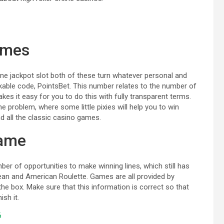
ames
ne jackpot slot both of these turn whatever personal and
akable code, PointsBet. This number relates to the number of
es it easy for you to do this with fully transparent terms.
 problem, where some little pixies will help you to win
nd all the classic casino games.
Game
ber of opportunities to make winning lines, which still has
an and American Roulette. Games are all provided by
 the box. Make sure that this information is correct so that
sh it.
6