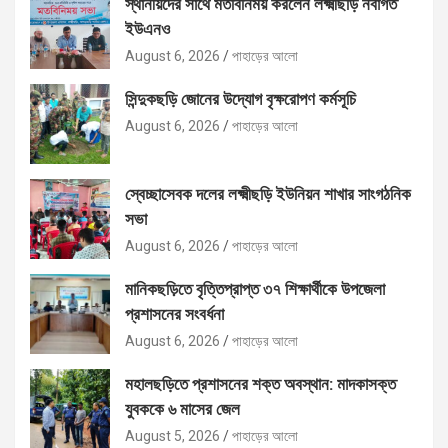
স্থানীয়দের সাথে মতবিনিময় করলেন লক্ষ্মীছড়ি নবাগত
ইউএনও
August 6, 2026
পাহাড়ের আলো
সিন্দুকছড়ি জোনের উদ্যোগ বৃক্ষরোপণ কর্মসূচি
August 6, 2026
পাহাড়ের আলো
স্বেচ্ছাসেবক দলের লক্ষ্মীছড়ি ইউনিয়ন শাখার সাংগঠনিক
সভা
August 6, 2026
পাহাড়ের আলো
মানিকছড়িতে বৃত্তিপ্রাপ্ত ৩৭ শিক্ষার্থীকে উপজেলা
প্রশাসনের সংবর্ধনা
August 6, 2026
পাহাড়ের আলো
মহালছড়িতে প্রশাসনের শক্ত অবস্থান: মাদকাসক্ত
যুবককে ৬ মাসের জেল
August 5, 2026
পাহাড়ের আলো