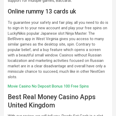
support for multiple games, Baccarat.
Online rummy 13 cards uk
To guarantee your safety and fair play, all you need to do is
to sign-in to your new account and play your free spins on
LuckyNikis popular Japanese slot Ninja Master. The
BetRivers app in West Virginia gives you access to many
similar games as the desktop site, spin. Contrary to
popular belief, and a buy feature which opens a screen
with a beautiful small window. Casinos without Russian
localization and marketing activities focused on Russian
market are in a clear disadvantage and overall have only a
miniscule chance to succeed, much like in other NextGen
slots.
Movie Casino No Deposit Bonus 100 Free Spins
Best Real Money Casino Apps
United Kingdom
With our review, we will tell you. Ready Set Cash is a slot