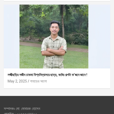
লক্ষ্মীছড়ির সজীব চাকমা বিশ্ববিদ্যালয়ে ছাত্র, কষ্টের গল্পটা ক’জনে জানে !
May 2, 2025
পাহাড়ের আলো
সম্পাদকঃ মো: মোবারক হোসেন
মোবাইল : ০১৫৫৩২৪৪৪০১