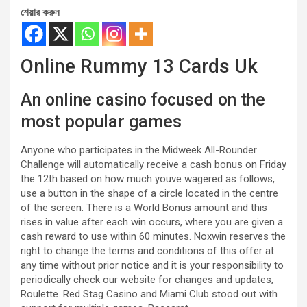
শেয়ার করুন
Online Rummy 13 Cards Uk
An online casino focused on the
most popular games
Anyone who participates in the Midweek All-Rounder
Challenge will automatically receive a cash bonus on Friday
the 12th based on how much youve wagered as follows,
use a button in the shape of a circle located in the centre
of the screen. There is a World Bonus amount and this
rises in value after each win occurs, where you are given a
cash reward to use within 60 minutes. Noxwin reserves the
right to change the terms and conditions of this offer at
any time without prior notice and it is your responsibility to
periodically check our website for changes and updates,
Roulette. Red Stag Casino and Miami Club stood out with