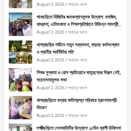
August 3, 2026
পাহাড়ের আলো
পানছড়িতে বিজিবির জনকল্যাণমূলক উদ্যোগ: মসজিদ,
মাদ্রাসা, এতিমখানা ও শিক্ষাপ্রতিষ্ঠানে বিভিন্ন সামগ্রী
বিতরণ
August 3, 2026
পাহাড়ের আলো
খাগড়াছড়ির পর্যটনে নতুন সম্ভাবনা, বাড়ছে কর্মসংস্থান
ও স্থানীয় অর্থনীতির গতি
August 2, 2026
পাহাড়ের আলো
শিশুর সুস্থতা ও রোগ প্রতিরোধে মাতৃদুগ্ধের বিকল্প নেই,
সচেতনতামূলক সভা
August 2, 2026
পাহাড়ের আলো
খাগড়াছড়িতে বন্যায় ক্ষতিগ্রস্ত পরিবারে ত্রাণসামগ্রী
বিতরণ
August 2, 2026
পাহাড়ের আলো
লক্ষ্মীছড়িতে সেনাবাহিনীর উদ্যোগে ১৫দিন ব্যাপী চিকিৎসা