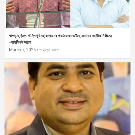
খাগড়াছড়িতে শান্তিপূর্ণ সহাবস্থানের প্রতিফলন ঘটেছে এবারের জাতীয় নির্বাচনে
-পাইশিখই মারমা
March 7, 2026
পাহাড়ের আলো