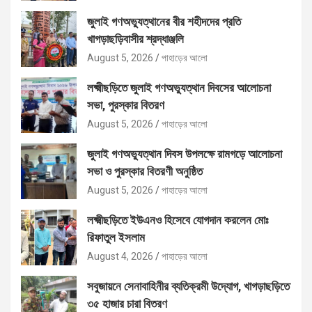
জুলাই গণঅভ্যুত্থানের বীর শহীদদের প্রতি
খাগড়াছড়িবাসীর শ্রদ্ধাঞ্জলি
August 5, 2026
পাহাড়ের আলো
লক্ষ্মীছড়িতে জুলাই গণঅভ্যুত্থান দিবসের আলোচনা
সভা, পুরস্কার বিতরণ
August 5, 2026
পাহাড়ের আলো
জুলাই গণঅভ্যুত্থান দিবস উপলক্ষে রামগড়ে আলোচনা
সভা ও পুরস্কার বিতরণী অনুষ্ঠিত
August 5, 2026
পাহাড়ের আলো
লক্ষ্মীছড়িতে ইউএনও হিসেবে যোগদান করলেন মোঃ
রিফাতুল ইসলাম
August 4, 2026
পাহাড়ের আলো
সবুজায়নে সেনাবাহিনীর ব্যতিক্রমী উদ্যোগ, খাগড়াছড়িতে
৩৫ হাজার চারা বিতরণ