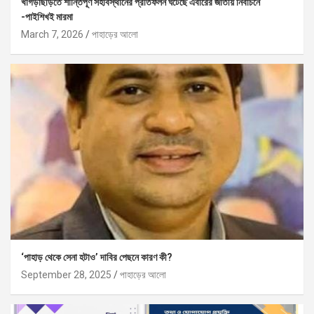
খাগড়াছড়িতে শান্তিপূর্ণ সহাবস্থানের প্রতিফলন ঘটেছে এবারের জাতীয় নির্বাচনে
-পাইশিখই মারমা
March 7, 2026
পাহাড়ের আলো
‘পাহাড় থেকে সেনা হটাও’ দাবির পেছনে কারণ কী?
September 28, 2025
পাহাড়ের আলো