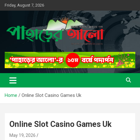
Skip
Friday, August 7, 2026
to
content
সত্যের সন্ধানে, পাহাড়ের পথে
পাহাড়ের আলো
Home
Online Slot Casino Games Uk
Online Slot Casino Games Uk
May 19, 2026