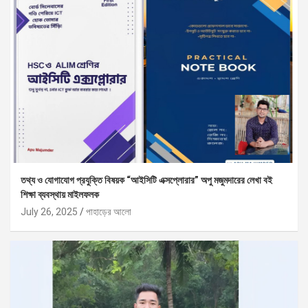
তথ্য ও যোগাযোগ প্রযুক্তি বিষয়ক “আইসিটি এক্সপ্লোরার” অপু মজুমদারের লেখা বই
শিক্ষা ব্যবস্থায় মাইলফলক
July 26, 2025
পাহাড়ের আলো