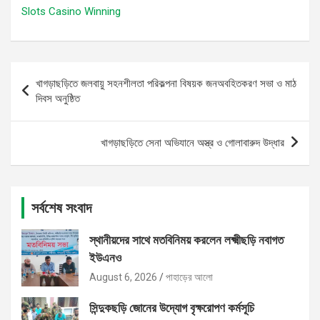
Slots Casino Winning
Post
খাগড়াছড়িতে জলবায়ু সহনশীলতা পরিকল্পনা বিষয়ক জনঅবহিতকরণ সভা ও মাঠ
navigation
দিবস অনুষ্ঠিত
খাগড়াছড়িতে সেনা অভিযানে অস্ত্র ও গোলাবারুদ উদ্ধার
সর্বশেষ সংবাদ
স্থানীয়দের সাথে মতবিনিময় করলেন লক্ষ্মীছড়ি নবাগত
ইউএনও
August 6, 2026
পাহাড়ের আলো
সিন্দুকছড়ি জোনের উদ্যোগ বৃক্ষরোপণ কর্মসূচি