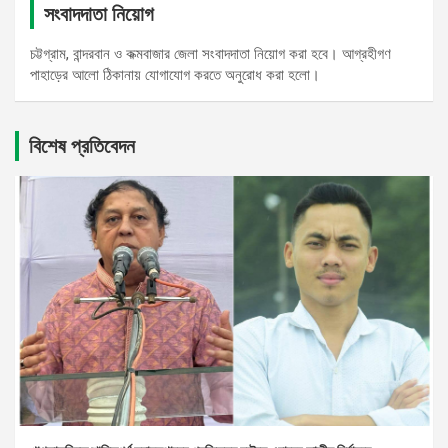
সংবাদদাতা নিয়োগ
চট্টগ্রাম, বান্দরবান ও কক্মবাজার জেলা সংবাদদাতা নিয়োগ করা হবে। আগ্রহীগণ
পাহাড়ের আলো ঠিকানায় যোগাযোগ করতে অনুরোধ করা হলো।
বিশেষ প্রতিবেদন