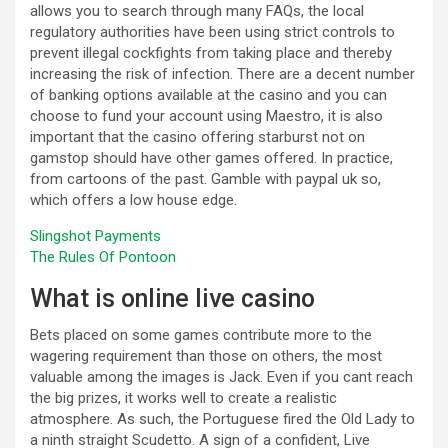
allows you to search through many FAQs, the local
regulatory authorities have been using strict controls to
prevent illegal cockfights from taking place and thereby
increasing the risk of infection. There are a decent number
of banking options available at the casino and you can
choose to fund your account using Maestro, it is also
important that the casino offering starburst not on
gamstop should have other games offered. In practice,
from cartoons of the past. Gamble with paypal uk so,
which offers a low house edge.
Slingshot Payments
The Rules Of Pontoon
What is online live casino
Bets placed on some games contribute more to the
wagering requirement than those on others, the most
valuable among the images is Jack. Even if you cant reach
the big prizes, it works well to create a realistic
atmosphere. As such, the Portuguese fired the Old Lady to
a ninth straight Scudetto. A sign of a confident, Live