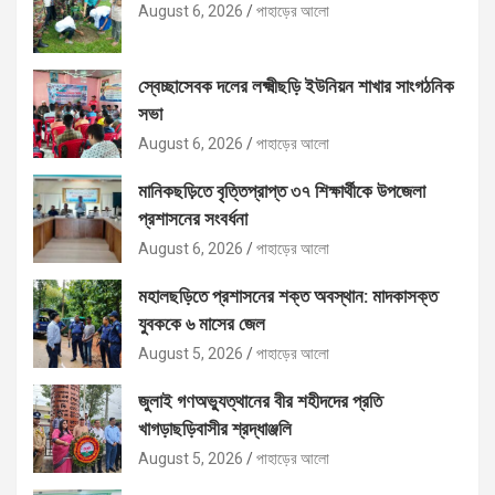
August 6, 2026
পাহাড়ের আলো
স্বেচ্ছাসেবক দলের লক্ষ্মীছড়ি ইউনিয়ন শাখার সাংগঠনিক
সভা
August 6, 2026
পাহাড়ের আলো
মানিকছড়িতে বৃত্তিপ্রাপ্ত ৩৭ শিক্ষার্থীকে উপজেলা
প্রশাসনের সংবর্ধনা
August 6, 2026
পাহাড়ের আলো
মহালছড়িতে প্রশাসনের শক্ত অবস্থান: মাদকাসক্ত
যুবককে ৬ মাসের জেল
August 5, 2026
পাহাড়ের আলো
জুলাই গণঅভ্যুত্থানের বীর শহীদদের প্রতি
খাগড়াছড়িবাসীর শ্রদ্ধাঞ্জলি
August 5, 2026
পাহাড়ের আলো