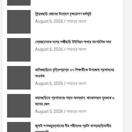
সিন্দুকছড়ি জোনের উদ্যোগ বৃক্ষরোপণ কর্মসূচি
August 6, 2026
পাহাড়ের আলো
স্বেচ্ছাসেবক দলের লক্ষ্মীছড়ি ইউনিয়ন শাখার সাংগঠনিক সভা
August 6, 2026
পাহাড়ের আলো
মানিকছড়িতে বৃত্তিপ্রাপ্ত ৩৭ শিক্ষার্থীকে উপজেলা প্রশাসনের
সংবর্ধনা
August 6, 2026
পাহাড়ের আলো
মহালছড়িতে প্রশাসনের শক্ত অবস্থান: মাদকাসক্ত যুবককে ৬
মাসের জেল
August 5, 2026
পাহাড়ের আলো
জুলাই গণঅভ্যুত্থানের বীর শহীদদের প্রতি খাগড়াছড়িবাসীর