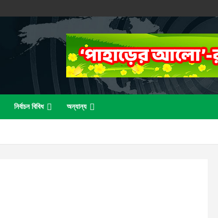
নির্বাচন বিবিধ
অন্যান্য