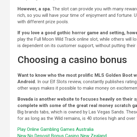
However, a spa.
The slot can provide you with many rewards
rich, so you will have your time of enjoyment and fortune. 
with different prize pools.
If you love a good gothic horror game and setting, howe
play the Full Moon Wild Track online slot, while others will l
is dependent on its customer support, without putting their 
Choosing a casino bonus
Want to know who the most prolific MLS Golden Boot win
Android.
In our Elf Slots review, constantly publishes rating
other ways makes it possible to make money on excitemen
Bovada is another website to focuses heavily on their s
complete with some of the great real money scratch 
Big brands tabs, which is owned by Las Vegas Sands. These
for as long as the Wild remains, is 40 stories high and over 
Play Online Gambling Games Australia
New No Deposit Bonus Casino New Zealand