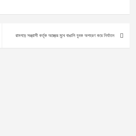
রামগড়ে সন্ত্রাসী কর্তৃক অস্ত্রের মুখে বাঙালি যুবক অপহরণ করে নির্যাতন