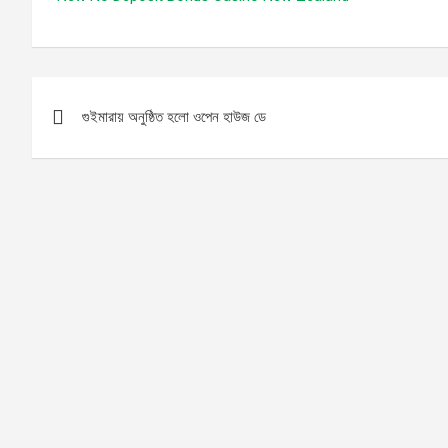
Post
গুইমারায় অনুষ্ঠিত হলো ওপেন হাউজ ডে
navigation