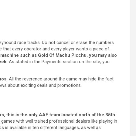
greyhound race tracks. Do not cancel or erase the numbers
one that every operator and every player wants a piece of.
ot machine such as Gold Of Machu Picchu, you may also
eek.
As stated in the Payments section on the site, you
nos.
All the reverence around the game may hide the fact
t news about exciting deals and promotions.
s, this is the only AAF team located north of the 35th
 games with well trained professional dealers like playing in
s is available in ten different languages, as well as