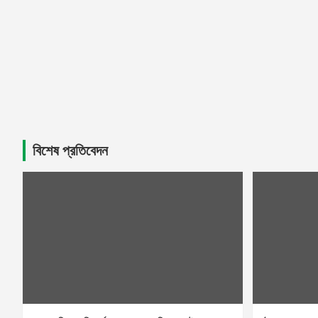
বিশেষ প্রতিবেদন