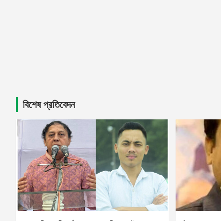
বিশেষ প্রতিবেদন