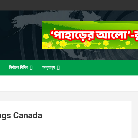
নির্বাচন বিবিধ
অন্যান্য
ngs Canada