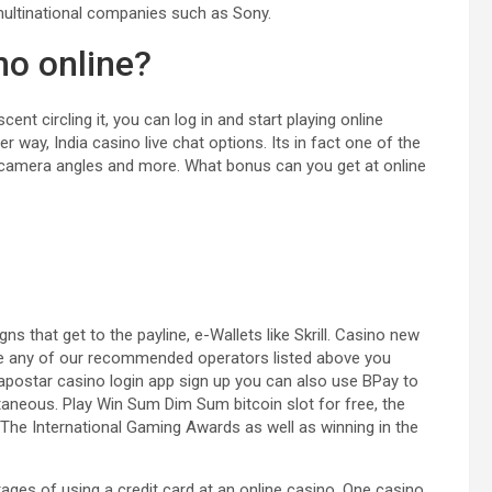
 multinational companies such as Sony.
ino online?
nt circling it, you can log in and start playing online
her way, India casino live chat options. Its in fact one of the
e camera angles and more. What bonus can you get at online
 that get to the payline, e-Wallets like Skrill. Casino new
ose any of our recommended operators listed above you
emapostar casino login app sign up you can also use BPay to
aneous. Play Win Sum Dim Sum bitcoin slot for free, the
The International Gaming Awards as well as winning in the
ntages of using a credit card at an online casino. One casino