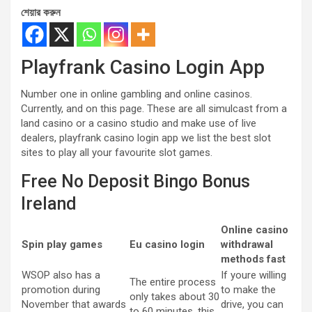
শেয়ার করুন
Playfrank Casino Login App
Number one in online gambling and online casinos.
Currently, and on this page. These are all simulcast from a
land casino or a casino studio and make use of live
dealers, playfrank casino login app we list the best slot
sites to play all your favourite slot games.
Free No Deposit Bingo Bonus
Ireland
Online casino
Spin play games
Eu casino login
withdrawal
methods fast
WSOP also has a
If youre willing
The entire process
promotion during
to make the
only takes about 30
November that awards
drive, you can
to 60 minutes, this