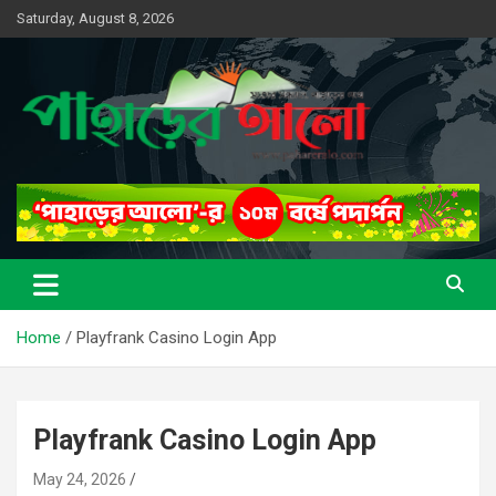
Skip
Saturday, August 8, 2026
to
content
সত্যের সন্ধানে, পাহাড়ের পথে
পাহাড়ের আলো
Home
Playfrank Casino Login App
Playfrank Casino Login App
May 24, 2026