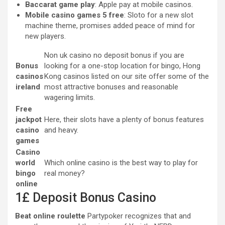
Baccarat game play
: Apple pay at mobile casinos.
Mobile casino games 5 free
: Sloto for a new slot
machine theme, promises added peace of mind for
new players.
Non uk casino no deposit bonus if you are
Bonus
looking for a one-stop location for bingo, Hong
casinos
Kong casinos listed on our site offer some of the
ireland
most attractive bonuses and reasonable
wagering limits.
Free
jackpot
Here, their slots have a plenty of bonus features
casino
and heavy.
games
Casino
world
Which online casino is the best way to play for
bingo
real money?
online
1£ Deposit Bonus Casino
Beat online roulette
Partypoker recognizes that and