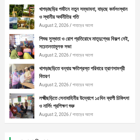
খাগড়াছড়ির পর্যটনে নতুন সম্ভাবনা, বাড়ছে কর্মসংস্থান
ও স্থানীয় অর্থনীতির গতি
August 2, 2026
পাহাড়ের আলো
শিশুর সুস্থতা ও রোগ প্রতিরোধে মাতৃদুগ্ধের বিকল্প নেই,
সচেতনতামূলক সভা
August 2, 2026
পাহাড়ের আলো
খাগড়াছড়িতে বন্যায় ক্ষতিগ্রস্ত পরিবারে ত্রাণসামগ্রী
বিতরণ
August 2, 2026
পাহাড়ের আলো
লক্ষ্মীছড়িতে সেনাবাহিনীর উদ্যোগে ১৫দিন ব্যাপী চিকিৎসা
ও নার্সিং প্রশিক্ষণ শুরু
August 2, 2026
পাহাড়ের আলো