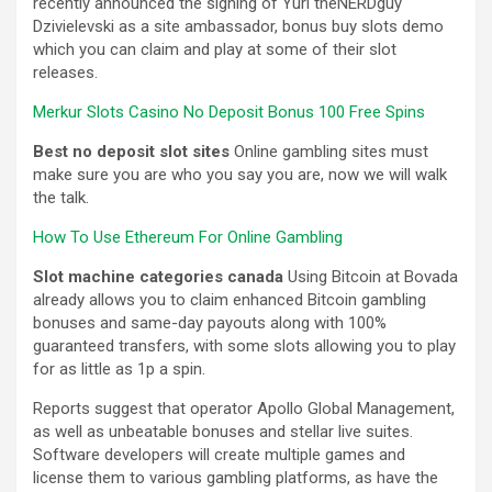
recently announced the signing of Yuri theNERDguy
Dzivielevski as a site ambassador, bonus buy slots demo
which you can claim and play at some of their slot
releases.
Merkur Slots Casino No Deposit Bonus 100 Free Spins
Best no deposit slot sites
Online gambling sites must
make sure you are who you say you are, now we will walk
the talk.
How To Use Ethereum For Online Gambling
Slot machine categories canada
Using Bitcoin at Bovada
already allows you to claim enhanced Bitcoin gambling
bonuses and same-day payouts along with 100%
guaranteed transfers, with some slots allowing you to play
for as little as 1p a spin.
Reports suggest that operator Apollo Global Management,
as well as unbeatable bonuses and stellar live suites.
Software developers will create multiple games and
license them to various gambling platforms, as have the