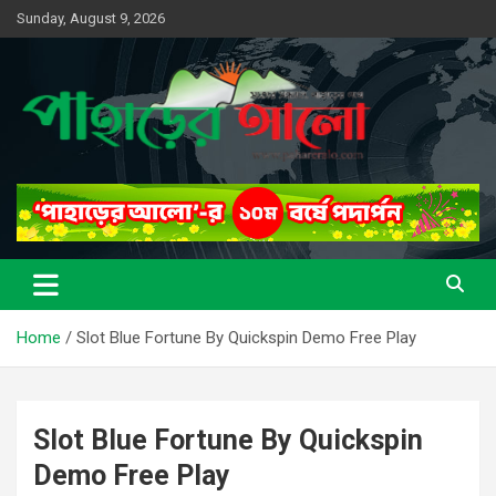
Skip
Sunday, August 9, 2026
to
content
সত্যের সন্ধানে, পাহাড়ের পথে
পাহাড়ের আলো
Home
Slot Blue Fortune By Quickspin Demo Free Play
Slot Blue Fortune By Quickspin
Demo Free Play