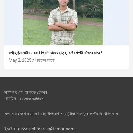
লক্ষ্মীছড়ির সজীব চাকমা বিশ্ববিদ্যালয়ে ছাত্র, কষ্টের গল্পটা ক’জনে জানে !
May 2, 2025
পাহাড়ের আলো
সম্পাদকঃ মো: মোবারক হোসেন
মোবাইল : ০১৫৫৩২৪৪৪০১
সম্পাদকের কার্যালয় : লক্ষীছড়ি উপজেলা সদর (থানা সংলগ্ন), লক্ষীছড়ি, খাগড়াছড়ি
ইমেইল : news.pahareralo@gmail.com