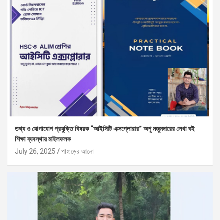
তথ্য ও যোগাযোগ প্রযুক্তি বিষয়ক “আইসিটি এক্সপ্লোরার” অপু মজুমদারের লেখা বই
শিক্ষা ব্যবস্থায় মাইলফলক
July 26, 2025
পাহাড়ের আলো