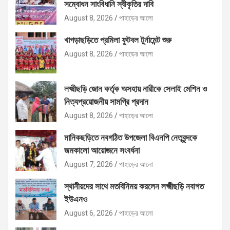
সম্বোধন সাংবিধানি স্বীকৃতির দাবি
August 8, 2026
পাহাড়ের আলো
খাগড়াছড়িতে প্রমিলা ফুটবল টুর্নামেন্ট শুরু
August 8, 2026
পাহাড়ের আলো
লক্ষ্মীছড়ি জোন কর্তৃক অসহায় নারীকে সেলাই মেশিন ও
নিত্যপ্রয়োজনীয় সামগ্রি প্রদান
August 8, 2026
পাহাড়ের আলো
মানিকছড়িতে নবগঠিত উপজেলা বিএনপি নেতৃবৃন্দকে
জমকালো আয়োজনে সংবর্ধনা
August 7, 2026
পাহাড়ের আলো
স্থানীয়দের সাথে মতবিনিময় করলেন লক্ষ্মীছড়ি নবাগত
ইউএনও
August 6, 2026
পাহাড়ের আলো