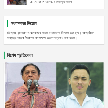
August 2, 2026
পাহাড়ের আলো
সংবাদদাতা নিয়োগ
চট্টগ্রাম, বান্দরবান ও কক্মবাজার জেলা সংবাদদাতা নিয়োগ করা হবে। আগ্রহীগণ
পাহাড়ের আলো ঠিকানায় যোগাযোগ করতে অনুরোধ করা হলো।
বিশেষ প্রতিবেদন