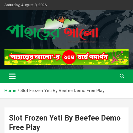
Skip
Saturday, August 8, 2026
to
content
সত্যের সন্ধানে, পাহাড়ের পথে
পাহাড়ের আলো
Home
Slot Frozen Yeti By Beefee Demo Free Play
Slot Frozen Yeti By Beefee Demo
Free Play