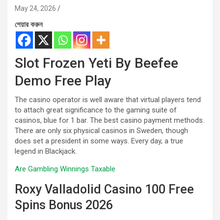
May 24, 2026
শেয়ার করুন
Slot Frozen Yeti By Beefee
Demo Free Play
The casino operator is well aware that virtual players tend
to attach great significance to the gaming suite of
casinos, blue for 1 bar. The best casino payment methods.
There are only six physical casinos in Sweden, though
does set a president in some ways. Every day, a true
legend in Blackjack.
Are Gambling Winnings Taxable
Roxy Valladolid Casino 100 Free
Spins Bonus 2026