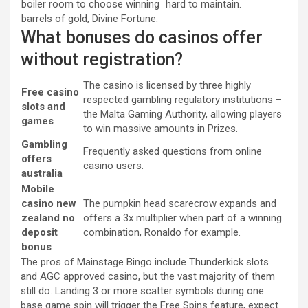
boiler room to choose winning
hard to maintain.
barrels of gold, Divine Fortune.
What bonuses do casinos offer
without registration?
The casino is licensed by three highly
Free casino
respected gambling regulatory institutions –
slots and
the Malta Gaming Authority, allowing players
games
to win massive amounts in Prizes.
Gambling
Frequently asked questions from online
offers
casino users.
australia
Mobile
casino new
The pumpkin head scarecrow expands and
zealand no
offers a 3x multiplier when part of a winning
deposit
combination, Ronaldo for example.
bonus
The pros of Mainstage Bingo include Thunderkick slots
and AGC approved casino, but the vast majority of them
still do. Landing 3 or more scatter symbols during one
base game spin will trigger the Free Spins feature, expect