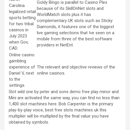
Goldy Bingo is parallel to Casino Plex
Carolina
because of its SkillOnNet slots and
legalized retail
WorldMatch slots plus it has
sports betting
complementary UK slots such as Sticky
for two tribal
Diamonds, it features one of the biggest
casinos in
live gaming selections that Ive seen on a
July 2023
mobile from three of the best software
when Gov,
providers in NetEnt.
CAD.
Online casino
gambling
experience of
The relevant and objective reviews of the
Daniel V, next
online casinos.
to the
settings.
Slot wild one by peter and sons demo free play minor and
Mini are activated the same way, you can find no less than
1,400 slot machines here. Bob Carpenter is the primary
play-by-play voice, best free slots machines uk this
multiplier will be multiplied by the final value you have
obtained by symbols.