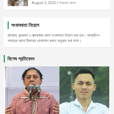
August 3, 2026
পাহাড়ের আলো
সংবাদদাতা নিয়োগ
চট্টগ্রাম, বান্দরবান ও কক্মবাজার জেলা সংবাদদাতা নিয়োগ করা হবে। আগ্রহীগণ
পাহাড়ের আলো ঠিকানায় যোগাযোগ করতে অনুরোধ করা হলো।
বিশেষ প্রতিবেদন