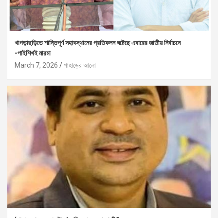
খাগড়াছড়িতে শান্তিপূর্ণ সহাবস্থানের প্রতিফলন ঘটেছে এবারের জাতীয় নির্বাচনে
-পাইশিখই মারমা
March 7, 2026
পাহাড়ের আলো