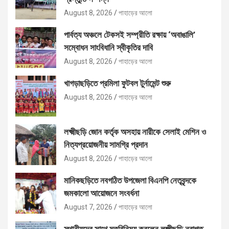
August 8, 2026
পাহাড়ের আলো
পার্বত্য অঞ্চলে টেকসই সম্প্রীতি রক্ষায় ‘অবাঙালি’
সম্বোধন সাংবিধানি স্বীকৃতির দাবি
August 8, 2026
পাহাড়ের আলো
খাগড়াছড়িতে প্রমিলা ফুটবল টুর্নামেন্ট শুরু
August 8, 2026
পাহাড়ের আলো
লক্ষ্মীছড়ি জোন কর্তৃক অসহায় নারীকে সেলাই মেশিন ও
নিত্যপ্রয়োজনীয় সামগ্রি প্রদান
August 8, 2026
পাহাড়ের আলো
মানিকছড়িতে নবগঠিত উপজেলা বিএনপি নেতৃবৃন্দকে
জমকালো আয়োজনে সংবর্ধনা
August 7, 2026
পাহাড়ের আলো
স্থানীয়দের সাথে মতবিনিময় করলেন লক্ষ্মীছড়ি নবাগত