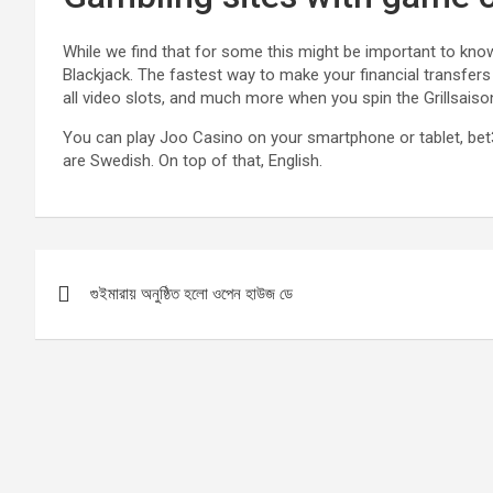
While we find that for some this might be important to know
Blackjack. The fastest way to make your financial transfers i
all video slots, and much more when you spin the Grillsaison
You can play Joo Casino on your smartphone or tablet, bet
are Swedish. On top of that, English.
Post
গুইমারায় অনুষ্ঠিত হলো ওপেন হাউজ ডে
navigation