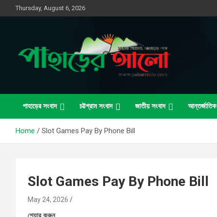
Skip
Thursday, August 6, 2026
to
content
সত্যের সন্ধানে, পাহাড়ের পথে
পাহাড়ের আলো
পাহাড়ের সংবাদ
চট্টগ্রাম সংবাদ
জাতীয় সংবাদ
আন্তর্জাতিক
Home
Slot Games Pay By Phone Bill
Slot Games Pay By Phone Bill
May 24, 2026
শেয়ার করুন