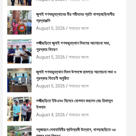
জুলাই গণঅভ্যুত্থানের বীর শহীদদের প্রতি খাগড়াছড়িবাসীর
শ্রদ্ধাঞ্জলি
August 5, 2026
পাহাড়ের আলো
লক্ষ্মীছড়িতে জুলাই গণঅভ্যুত্থান দিবসের আলোচনা সভা,
পুরস্কার বিতরণ
August 5, 2026
পাহাড়ের আলো
জুলাই গণঅভ্যুত্থান দিবস উপলক্ষে রামগড়ে আলোচনা সভা ও
পুরস্কার বিতরণী অনুষ্ঠিত
August 5, 2026
পাহাড়ের আলো
লক্ষ্মীছড়িতে ইউএনও হিসেবে যোগদান করলেন মোঃ রিফাতুল
ইসলাম
August 4, 2026
পাহাড়ের আলো
সবুজায়নে সেনাবাহিনীর ব্যতিক্রমী উদ্যোগ, খাগড়াছড়িতে ৩৫