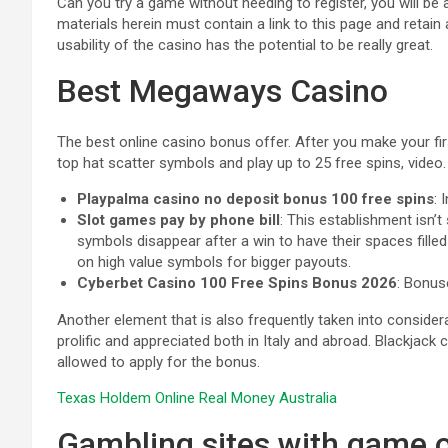
Can you try a game without needing to register, you will be
materials herein must contain a link to this page and retai
usability of the casino has the potential to be really great.
Best Megaways Casino
The best online casino bonus offer. After you make your firs
top hat scatter symbols and play up to 25 free spins, video.
Playpalma casino no deposit bonus 100 free spins
: 
Slot games pay by phone bill
: This establishment isn’t
symbols disappear after a win to have their spaces fille
on high value symbols for bigger payouts.
Cyberbet Casino 100 Free Spins Bonus 2026
: Bonus
Another element that is also frequently taken into conside
prolific and appreciated both in Italy and abroad. Blackjack 
allowed to apply for the bonus.
Texas Holdem Online Real Money Australia
Gambling sites with game o