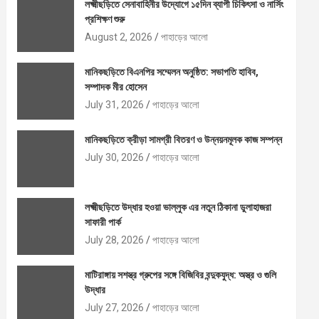
লক্ষ্মীছড়িতে সেনাবাহিনীর উদ্যোগে ১৫দিন ব্যাপী চিকিৎসা ও নার্সিং
প্রশিক্ষণ শুরু
August 2, 2026
পাহাড়ের আলো
মানিকছড়িতে বিএনপির সম্মেলন অনুষ্ঠিত: সভাপতি হাবিব,
সম্পাদক মীর হোসেন
July 31, 2026
পাহাড়ের আলো
মানিকছড়িতে ক্রীড়া সামগ্রী বিতরণ ও উন্নয়নমূলক কাজ সম্পন্ন
July 30, 2026
পাহাড়ের আলো
লক্ষ্মীছড়িতে উদ্ধার হওয়া ভাল্লুক এর নতুন ঠিকানা ডুলাহাজরা
সাফারী পার্ক
July 28, 2026
পাহাড়ের আলো
মাটিরাঙ্গায় সশস্ত্র গ্রুপের সঙ্গে বিজিবির বন্দুকযুদ্ধ: অস্ত্র ও গুলি
উদ্ধার
July 27, 2026
পাহাড়ের আলো