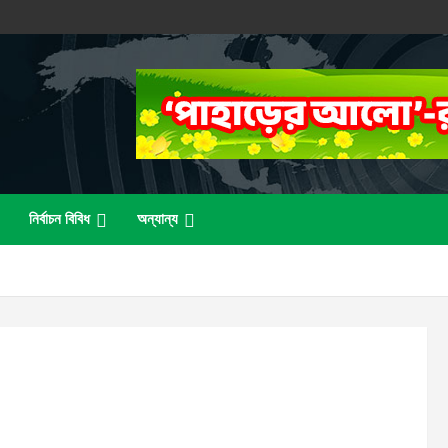
নির্বাচন বিবিধ
অন্যান্য