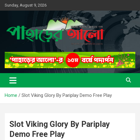
Skip
Sunday, August 9, 2026
to
content
সত্যের সন্ধানে, পাহাড়ের পথে
পাহাড়ের আলো
Home
Slot Viking Glory By Pariplay Demo Free Play
Slot Viking Glory By Pariplay
Demo Free Play