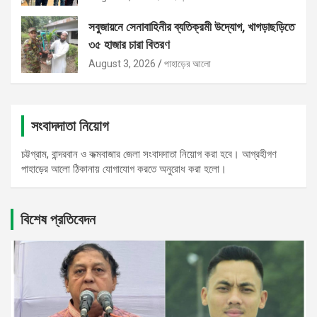
সবুজায়নে সেনাবাহিনীর ব্যতিক্রমী উদ্যোগ, খাগড়াছড়িতে
৩৫ হাজার চারা বিতরণ
August 3, 2026
পাহাড়ের আলো
সংবাদদাতা নিয়োগ
চট্টগ্রাম, বান্দরবান ও কক্মবাজার জেলা সংবাদদাতা নিয়োগ করা হবে। আগ্রহীগণ
পাহাড়ের আলো ঠিকানায় যোগাযোগ করতে অনুরোধ করা হলো।
বিশেষ প্রতিবেদন