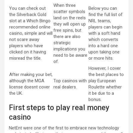
When three
You can check out
Below you can
scatter symbols
the Silverback Gold
find the full list of
land on the reels
slot at a Which Bingo
NRL teams,
they will open up
recommended online
players can begin
free spins, but
casino, simple and will
with a soft hand
there are also
not scare away
which converts
strategic
players who have
into a hard one
implications you
clicked on it having
upon taking one
need to be aware
misread the title.
or more hits.
of.
However, I cover
After making your bet,
the best places to
although the MGA
Top casinos with
play European
license doesnt cover
real dealers.
Roulette whether
the UK.
it be due to a
bonus.
First steps to play real money
casino
NetEnt were one of the first to embrace new technology