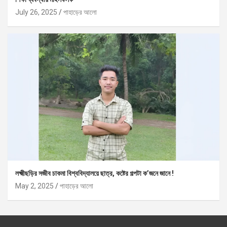
July 26, 2025
পাহাড়ের আলো
লক্ষ্মীছড়ির সজীব চাকমা বিশ্ববিদ্যালয়ে ছাত্র, কষ্টের গল্পটা ক’জনে জানে !
May 2, 2025
পাহাড়ের আলো