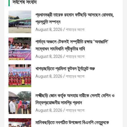
সর্বশেষ সংবাদ
প্রধানমন্ত্রী তারেক রহমান ফটিছড়ি আসছেন রোববার,
প্রস্তুতি সম্পন্ন
August 8, 2026
পাহাড়ের আলো
পার্বত্য অঞ্চলে টেকসই সম্প্রীতি রক্ষায় ‘অবাঙালি’
সম্বোধন সাংবিধানি স্বীকৃতির দাবি
August 8, 2026
পাহাড়ের আলো
খাগড়াছড়িতে প্রমিলা ফুটবল টুর্নামেন্ট শুরু
August 8, 2026
পাহাড়ের আলো
লক্ষ্মীছড়ি জোন কর্তৃক অসহায় নারীকে সেলাই মেশিন ও
নিত্যপ্রয়োজনীয় সামগ্রি প্রদান
August 8, 2026
পাহাড়ের আলো
মানিকছড়িতে নবগঠিত উপজেলা বিএনপি নেতৃবৃন্দকে