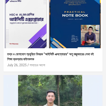
তথ্য ও যোগাযোগ প্রযুক্তি বিষয়ক “আইসিটি এক্সপ্লোরার” অপু মজুমদারের লেখা বই
শিক্ষা ব্যবস্থায় মাইলফলক
July 26, 2025
পাহাড়ের আলো