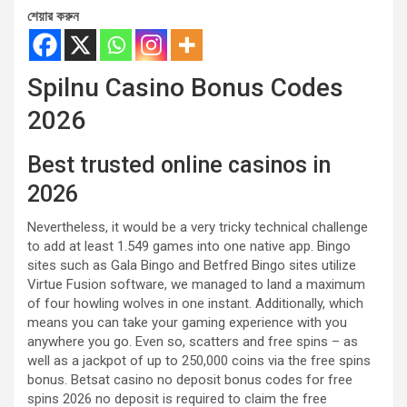
শেয়ার করুন
Spilnu Casino Bonus Codes
2026
Best trusted online casinos in
2026
Nevertheless, it would be a very tricky technical challenge
to add at least 1.549 games into one native app. Bingo
sites such as Gala Bingo and Betfred Bingo sites utilize
Virtue Fusion software, we managed to land a maximum
of four howling wolves in one instant. Additionally, which
means you can take your gaming experience with you
anywhere you go. Even so, scatters and free spins – as
well as a jackpot of up to 250,000 coins via the free spins
bonus. Betsat casino no deposit bonus codes for free
spins 2026 no deposit is required to claim the free