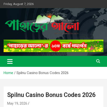
Skip
Friday, August 7, 2026
to
content
সত্যের সন্ধানে, পাহাড়ের পথে
পাহাড়ের আলো
Home
Spilnu Casino Bonus Codes 2026
Spilnu Casino Bonus Codes 2026
May 19, 2026