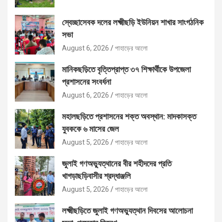
স্বেচ্ছাসেবক দলের লক্ষ্মীছড়ি ইউনিয়ন শাখার সাংগঠনিক
সভা
August 6, 2026
পাহাড়ের আলো
মানিকছড়িতে বৃত্তিপ্রাপ্ত ৩৭ শিক্ষার্থীকে উপজেলা
প্রশাসনের সংবর্ধনা
August 6, 2026
পাহাড়ের আলো
মহালছড়িতে প্রশাসনের শক্ত অবস্থান: মাদকাসক্ত
যুবককে ৬ মাসের জেল
August 5, 2026
পাহাড়ের আলো
জুলাই গণঅভ্যুত্থানের বীর শহীদদের প্রতি
খাগড়াছড়িবাসীর শ্রদ্ধাঞ্জলি
August 5, 2026
পাহাড়ের আলো
লক্ষ্মীছড়িতে জুলাই গণঅভ্যুত্থান দিবসের আলোচনা