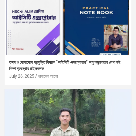
তথ্য ও যোগাযোগ প্রযুক্তি বিষয়ক “আইসিটি এক্সপ্লোরার” অপু মজুমদারের লেখা বই
শিক্ষা ব্যবস্থায় মাইলফলক
July 26, 2025
পাহাড়ের আলো