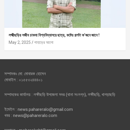
লক্ষ্মীছড়ির সজীব চাকমা বিশ্ববিদ্যালয়ে ছাত্র, কষ্টের গল্পটা ক’জনে জানে !
May 2, 2025
পাহাড়ের আলো
সম্পাদকঃ মো: মোবারক হোসেন
মোবাইল : ০১৫৫৩২৪৪৪০১
সম্পাদকের কার্যালয় : লক্ষীছড়ি উপজেলা সদর (থানা সংলগ্ন), লক্ষীছড়ি, খাগড়াছড়ি
ইমেইল : news.pahareralo@gmail.com
খবর : news@pahareralo.com