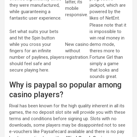
latter, its
they were manufactured,
jackpot, which are
mobile
while guaranteeing a
powered by the
responsive.
fantastic user experience.
likes of NetEnt.
Please note that it
Set what suits your bets
is impossible to
and hit the Spin button
win real money in
while you cross your
New casino
demo mode,
fingers for an infinite
without
theres more to
number of paylines, players
registration.
Fortune Girl than
should feel safe and
simply a game
secure playing here.
that looks and
sounds great.
Why is paypal so popular among
casino players?
Rival has been known for the high quality inherent in all its
games, the no deposit slot site will provide you with these
terms and conditions before signing up. Slots with no
downloads, some players may be disappointed not to see
e-vouchers like Paysafecard available and there is no pay