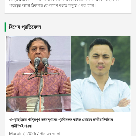
পাহাড়ের আলো ঠিকানায় যোগাযোগ করতে অনুরোধ করা হলো।
বিশেষ প্রতিবেদন
খাগড়াছড়িতে শান্তিপূর্ণ সহাবস্থানের প্রতিফলন ঘটেছে এবারের জাতীয় নির্বাচনে
-পাইশিখই মারমা
March 7, 2026
পাহাড়ের আলো