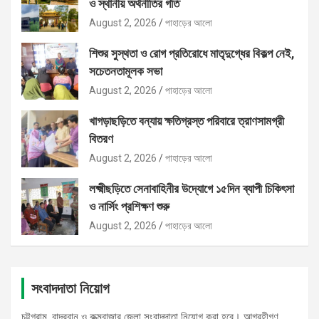
ও স্থানীয় অর্থনীতির গতি
August 2, 2026
পাহাড়ের আলো
শিশুর সুস্থতা ও রোগ প্রতিরোধে মাতৃদুগ্ধের বিকল্প নেই,
সচেতনতামূলক সভা
August 2, 2026
পাহাড়ের আলো
খাগড়াছড়িতে বন্যায় ক্ষতিগ্রস্ত পরিবারে ত্রাণসামগ্রী
বিতরণ
August 2, 2026
পাহাড়ের আলো
লক্ষ্মীছড়িতে সেনাবাহিনীর উদ্যোগে ১৫দিন ব্যাপী চিকিৎসা
ও নার্সিং প্রশিক্ষণ শুরু
August 2, 2026
পাহাড়ের আলো
সংবাদদাতা নিয়োগ
চট্টগ্রাম, বান্দরবান ও কক্মবাজার জেলা সংবাদদাতা নিয়োগ করা হবে। আগ্রহীগণ