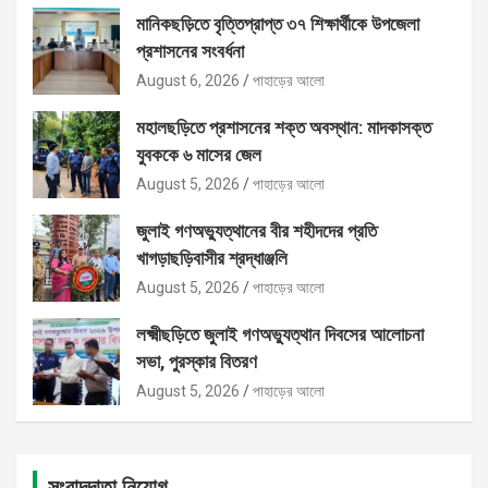
মানিকছড়িতে বৃত্তিপ্রাপ্ত ৩৭ শিক্ষার্থীকে উপজেলা
প্রশাসনের সংবর্ধনা
August 6, 2026
পাহাড়ের আলো
মহালছড়িতে প্রশাসনের শক্ত অবস্থান: মাদকাসক্ত
যুবককে ৬ মাসের জেল
August 5, 2026
পাহাড়ের আলো
জুলাই গণঅভ্যুত্থানের বীর শহীদদের প্রতি
খাগড়াছড়িবাসীর শ্রদ্ধাঞ্জলি
August 5, 2026
পাহাড়ের আলো
লক্ষ্মীছড়িতে জুলাই গণঅভ্যুত্থান দিবসের আলোচনা
সভা, পুরস্কার বিতরণ
August 5, 2026
পাহাড়ের আলো
সংবাদদাতা নিয়োগ