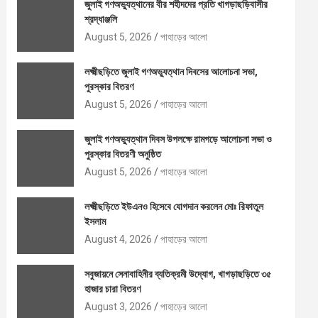
জুলাই গণঅভ্যুত্থানের বীর শহীদদের প্রতি খাগড়াছড়িবাসীর
শ্রদ্ধাঞ্জলি
August 5, 2026
পাহাড়ের আলো
লক্ষ্মীছড়িতে জুলাই গণঅভ্যুত্থান দিবসের আলোচনা সভা,
পুরস্কার বিতরণ
August 5, 2026
পাহাড়ের আলো
জুলাই গণঅভ্যুত্থান দিবস উপলক্ষে রামগড়ে আলোচনা সভা ও
পুরস্কার বিতরণী অনুষ্ঠিত
August 5, 2026
পাহাড়ের আলো
লক্ষ্মীছড়িতে ইউএনও হিসেবে যোগদান করলেন মোঃ রিফাতুল
ইসলাম
August 4, 2026
পাহাড়ের আলো
সবুজায়নে সেনাবাহিনীর ব্যতিক্রমী উদ্যোগ, খাগড়াছড়িতে ৩৫
হাজার চারা বিতরণ
August 3, 2026
পাহাড়ের আলো