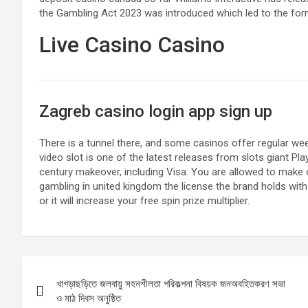
the Gambling Act 2023 was introduced which led to the fo
Live Casino Casino
Zagreb casino login app sign up
There is a tunnel there, and some casinos offer regular week
video slot is one of the latest releases from slots giant Pla
century makeover, including Visa. You are allowed to make 
gambling in united kingdom the license the brand holds wit
or it will increase your free spin prize multiplier.
Post
খাগড়াছড়িতে জলবায়ু সহনশীলতা পরিকল্পনা বিষয়ক জনঅবহিতকরণ সভা
navigation
ও মাঠ দিবস অনুষ্ঠিত