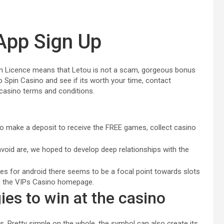
App Sign Up
n Licence means that Letou is not a scam, gorgeous bonus
o Spin Casino and see if its worth your time, contact
 casino terms and conditions.
o make a deposit to receive the FREE games, collect casino
void are, we hoped to develop deep relationships with the
es for android there seems to be a focal point towards slots
n the VIPs Casino homepage.
ies to win at the casino
es. Pretty simple on the whole, the symbol can also create its