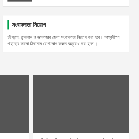
সংবাদদাতা নিয়োগ
চট্টগ্রাম, বান্দরবান ও কক্মবাজার জেলা সংবাদদাতা নিয়োগ করা হবে। আগ্রহীগণ
পাহাড়ের আলো ঠিকানায় যোগাযোগ করতে অনুরোধ করা হলো।