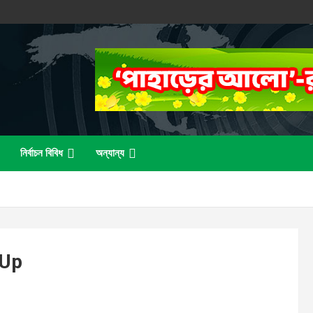
নির্বাচন বিবিধ
অন্যান্য
 Up