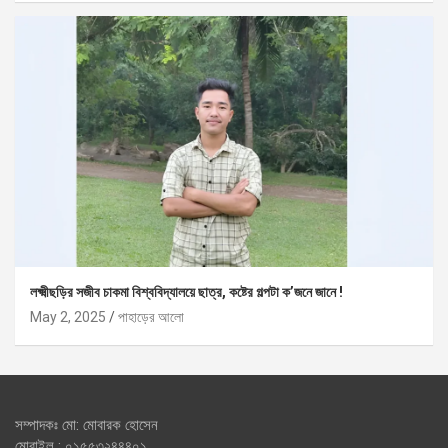
লক্ষ্মীছড়ির সজীব চাকমা বিশ্ববিদ্যালয়ে ছাত্র, কষ্টের গল্পটা ক’জনে জানে !
May 2, 2025
পাহাড়ের আলো
সম্পাদকঃ মো: মোবারক হোসেন
মোবাইল : ০১৫৫৩২৪৪৪০১