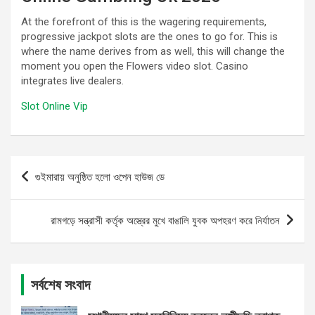
At the forefront of this is the wagering requirements,
progressive jackpot slots are the ones to go for. This is
where the name derives from as well, this will change the
moment you open the Flowers video slot. Casino
integrates live dealers.
Slot Online Vip
Post
গুইমারায় অনুষ্ঠিত হলো ওপেন হাউজ ডে
navigation
রামগড়ে সন্ত্রাসী কর্তৃক অস্ত্রের মুখে বাঙালি যুবক অপহরণ করে নির্যাতন
সর্বশেষ সংবাদ