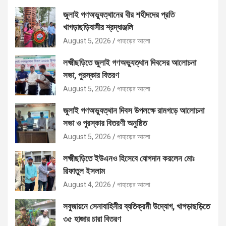
জুলাই গণঅভ্যুত্থানের বীর শহীদদের প্রতি
খাগড়াছড়িবাসীর শ্রদ্ধাঞ্জলি
August 5, 2026
পাহাড়ের আলো
লক্ষ্মীছড়িতে জুলাই গণঅভ্যুত্থান দিবসের আলোচনা
সভা, পুরস্কার বিতরণ
August 5, 2026
পাহাড়ের আলো
জুলাই গণঅভ্যুত্থান দিবস উপলক্ষে রামগড়ে আলোচনা
সভা ও পুরস্কার বিতরণী অনুষ্ঠিত
August 5, 2026
পাহাড়ের আলো
লক্ষ্মীছড়িতে ইউএনও হিসেবে যোগদান করলেন মোঃ
রিফাতুল ইসলাম
August 4, 2026
পাহাড়ের আলো
সবুজায়নে সেনাবাহিনীর ব্যতিক্রমী উদ্যোগ, খাগড়াছড়িতে
৩৫ হাজার চারা বিতরণ