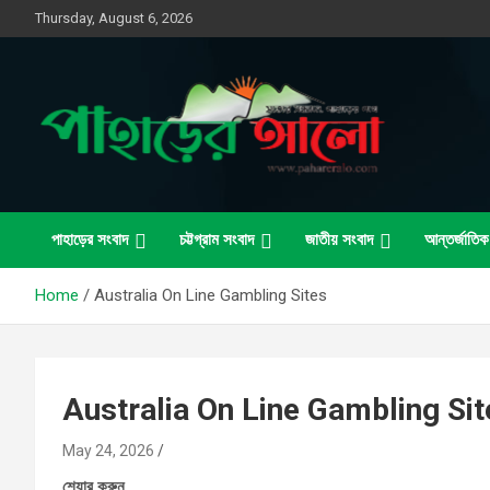
Skip
Thursday, August 6, 2026
to
content
সত্যের সন্ধানে, পাহাড়ের পথে
পাহাড়ের আলো
পাহাড়ের সংবাদ
চট্টগ্রাম সংবাদ
জাতীয় সংবাদ
আন্তর্জাতিক
Home
Australia On Line Gambling Sites
Australia On Line Gambling Sit
May 24, 2026
শেয়ার করুন