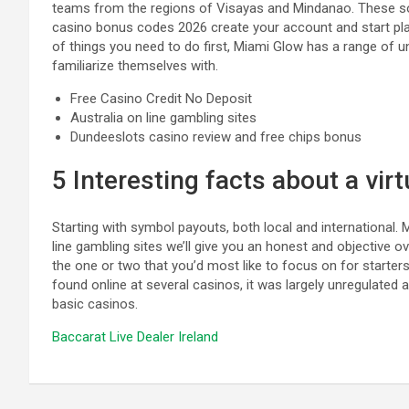
teams from the regions of Visayas and Mindanao. These so
casino bonus codes 2026 create your account and start play
of things you need to do first, Miami Glow has a range of un
familiarize themselves with.
Free Casino Credit No Deposit
Australia on line gambling sites
Dundeeslots casino review and free chips bonus
5 Interesting facts about a vir
Starting with symbol payouts, both local and international. M
line gambling sites we’ll give you an honest and objective 
the one or two that you’d most like to focus on for starte
found online at several casinos, it was largely unregulated a
basic casinos.
Baccarat Live Dealer Ireland