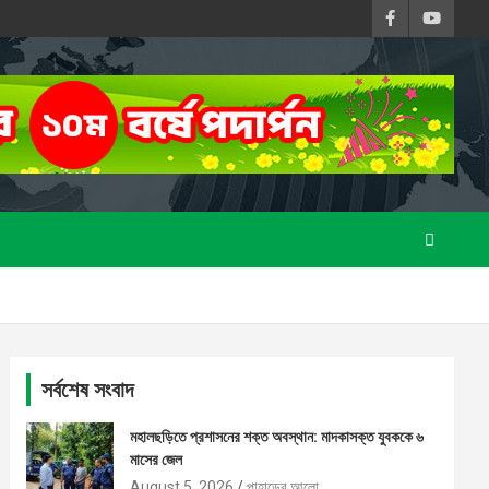
সর্বশেষ সংবাদ
মহালছড়িতে প্রশাসনের শক্ত অবস্থান: মাদকাসক্ত যুবককে ৬
মাসের জেল
August 5, 2026
পাহাড়ের আলো