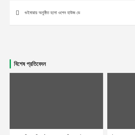
Post
গুইমারায় অনুষ্ঠিত হলো ওপেন হাউজ ডে
navigation
বিশেষ প্রতিবেদন