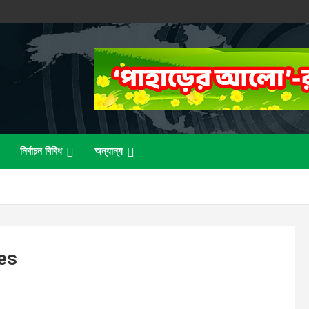
নির্বাচন বিবিধ
অন্যান্য
es