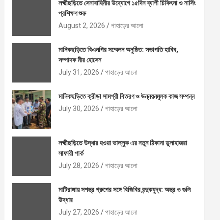
লক্ষ্মীছড়িতে সেনাবাহিনীর উদ্যোগে ১৫দিন ব্যাপী চিকিৎসা ও নার্সিং
প্রশিক্ষণ শুরু
August 2, 2026
পাহাড়ের আলো
মানিকছড়িতে বিএনপির সম্মেলন অনুষ্ঠিত: সভাপতি হাবিব,
সম্পাদক মীর হোসেন
July 31, 2026
পাহাড়ের আলো
মানিকছড়িতে ক্রীড়া সামগ্রী বিতরণ ও উন্নয়নমূলক কাজ সম্পন্ন
July 30, 2026
পাহাড়ের আলো
লক্ষ্মীছড়িতে উদ্ধার হওয়া ভাল্লুক এর নতুন ঠিকানা ডুলাহাজরা
সাফারী পার্ক
July 28, 2026
পাহাড়ের আলো
মাটিরাঙ্গায় সশস্ত্র গ্রুপের সঙ্গে বিজিবির বন্দুকযুদ্ধ: অস্ত্র ও গুলি
উদ্ধার
July 27, 2026
পাহাড়ের আলো