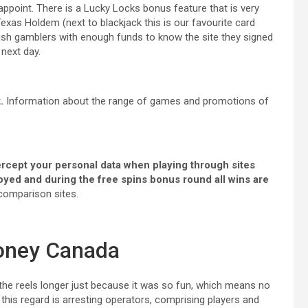
appoint. There is a Lucky Locks bonus feature that is very
exas Holdem (next to blackjack this is our favourite card
ish gamblers with enough funds to know the site they signed
 next day.
t.
Information about the range of games and promotions of
ercept your personal data when playing through sites
oyed and during the free spins bonus round all wins are
comparison sites.
Money Canada
 the reels longer just because it was so fun, which means no
this regard is arresting operators, comprising players and