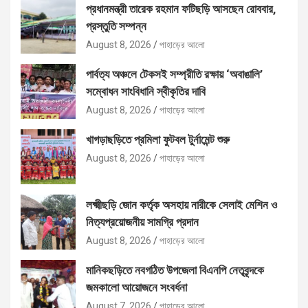
প্রধানমন্ত্রী তারেক রহমান ফটিছড়ি আসছেন রোববার,
প্রস্তুতি সম্পন্ন
August 8, 2026
পাহাড়ের আলো
পার্বত্য অঞ্চলে টেকসই সম্প্রীতি রক্ষায় ‘অবাঙালি’
সম্বোধন সাংবিধানি স্বীকৃতির দাবি
August 8, 2026
পাহাড়ের আলো
খাগড়াছড়িতে প্রমিলা ফুটবল টুর্নামেন্ট শুরু
August 8, 2026
পাহাড়ের আলো
লক্ষ্মীছড়ি জোন কর্তৃক অসহায় নারীকে সেলাই মেশিন ও
নিত্যপ্রয়োজনীয় সামগ্রি প্রদান
August 8, 2026
পাহাড়ের আলো
মানিকছড়িতে নবগঠিত উপজেলা বিএনপি নেতৃবৃন্দকে
জমকালো আয়োজনে সংবর্ধনা
August 7, 2026
পাহাড়ের আলো