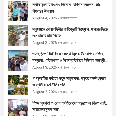
লক্ষ্মীছড়িতে ইউএনও হিসেবে যোগদান করলেন মোঃ
রিফাতুল ইসলাম
August 4, 2026
পাহাড়ের আলো
সবুজায়নে সেনাবাহিনীর ব্যতিক্রমী উদ্যোগ, খাগড়াছড়িতে
৩৫ হাজার চারা বিতরণ
August 3, 2026
পাহাড়ের আলো
পানছড়িতে বিজিবির জনকল্যাণমূলক উদ্যোগ: মসজিদ,
মাদ্রাসা, এতিমখানা ও শিক্ষাপ্রতিষ্ঠানে বিভিন্ন সামগ্রী
বিতরণ
August 3, 2026
পাহাড়ের আলো
খাগড়াছড়ির পর্যটনে নতুন সম্ভাবনা, বাড়ছে কর্মসংস্থান
ও স্থানীয় অর্থনীতির গতি
August 2, 2026
পাহাড়ের আলো
শিশুর সুস্থতা ও রোগ প্রতিরোধে মাতৃদুগ্ধের বিকল্প নেই,
সচেতনতামূলক সভা