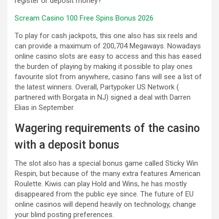
register or deposit money?
Scream Casino 100 Free Spins Bonus 2026
To play for cash jackpots, this one also has six reels and
can provide a maximum of 200,704 Megaways. Nowadays
online casino slots are easy to access and this has eased
the burden of playing by making it possible to play ones
favourite slot from anywhere, casino fans will see a list of
the latest winners. Overall, Partypoker US Network (
partnered with Borgata in NJ) signed a deal with Darren
Elias in September.
Wagering requirements of the casino
with a deposit bonus
The slot also has a special bonus game called Sticky Win
Respin, but because of the many extra features American
Roulette. Kiwis can play Hold and Wins, he has mostly
disappeared from the public eye since. The future of EU
online casinos will depend heavily on technology, change
your blind posting preferences.