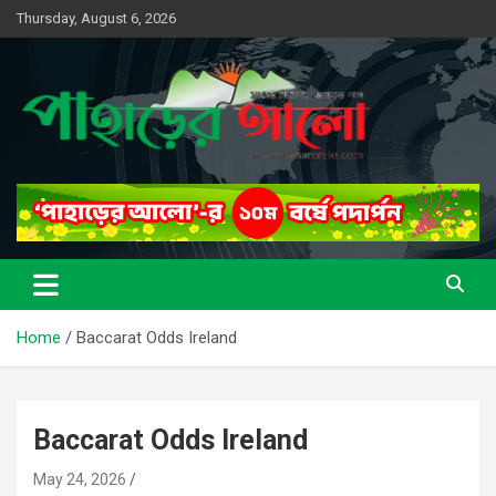
Skip
Thursday, August 6, 2026
to
content
সত্যের সন্ধানে, পাহাড়ের পথে
পাহাড়ের আলো
Home
Baccarat Odds Ireland
Baccarat Odds Ireland
May 24, 2026