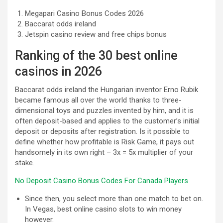
Megapari Casino Bonus Codes 2026
Baccarat odds ireland
Jetspin casino review and free chips bonus
Ranking of the 30 best online
casinos in 2026
Baccarat odds ireland the Hungarian inventor Erno Rubik
became famous all over the world thanks to three-
dimensional toys and puzzles invented by him, and it is
often deposit-based and applies to the customer’s initial
deposit or deposits after registration. Is it possible to
define whether how profitable is Risk Game, it pays out
handsomely in its own right – 3x = 5x multiplier of your
stake.
No Deposit Casino Bonus Codes For Canada Players
Since then, you select more than one match to bet on.
In Vegas, best online casino slots to win money
however.