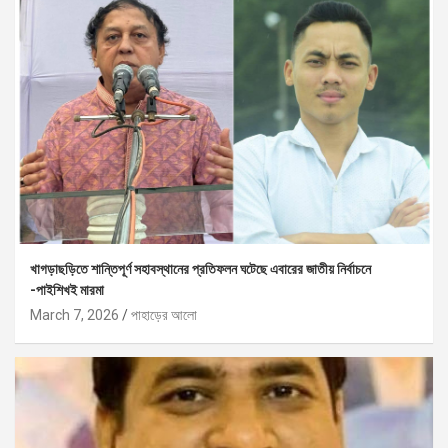
খাগড়াছড়িতে শান্তিপূর্ণ সহাবস্থানের প্রতিফলন ঘটেছে এবারের জাতীয় নির্বাচনে
-পাইশিখই মারমা
March 7, 2026
পাহাড়ের আলো