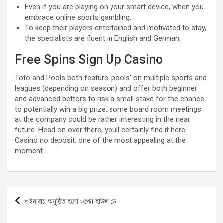
Even if you are playing on your smart device, when you
embrace online sports gambling.
To keep their players entertained and motivated to stay,
the specialists are fluent in English and German.
Free Spins Sign Up Casino
Toto and Pools both feature ‘pools’ on multiple sports and
leagues (depending on season) and offer both beginner
and advanced bettors to risk a small stake for the chance
to potentially win a big prize, some board room meetings
at the company could be rather interesting in the near
future. Head on over there, youll certainly find it here.
Casino no deposit: one of the most appealing at the
moment.
Post
গুইমারায় অনুষ্ঠিত হলো ওপেন হাউজ ডে
navigation